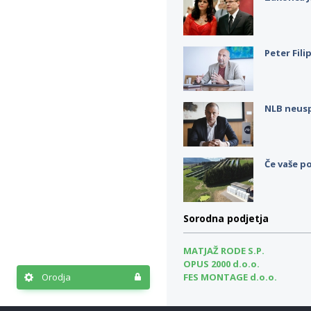
Peter Fili
NLB neus
Če vaše po
Sorodna podjetja
MATJAŽ RODE S.P.
OPUS 2000 d.o.o.
FES MONTAGE d.o.o.
Orodja