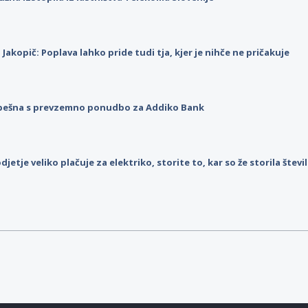
p Jakopič: Poplava lahko pride tudi tja, kjer je nihče ne pričakuje
pešna s prevzemno ponudbo za Addiko Bank
djetje veliko plačuje za elektriko, storite to, kar so že storila štev