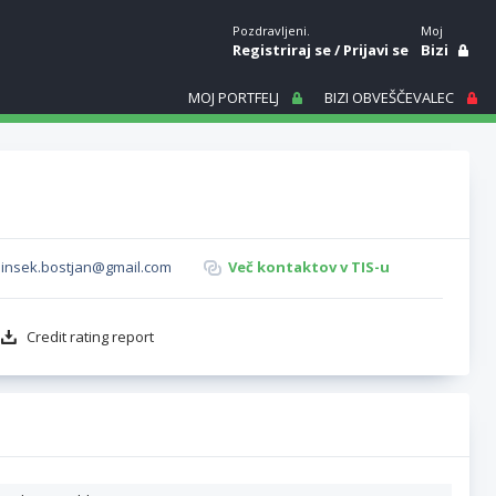
Pozdravljeni.
Moj
Registriraj se
/
Prijavi se
Bizi
MOJ PORTFELJ
BIZI OBVEŠČEVALEC
binsek.bostjan@gmail.com
Več kontaktov v TIS-u
Credit rating report