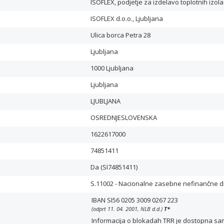
ISOFLEX, podjetje za izdelavo toplotnih izolac
ISOFLEX d.o.o., Ljubljana
Ulica borca Petra 28
Ljubljana
1000 Ljubljana
Ljubljana
LJUBLJANA
OSREDNJESLOVENSKA
1622617000
74851411
Da (SI74851411)
S.11002 - Nacionalne zasebne nefinančne 
IBAN SI56 0205 3009 0267 223
(odprt 11. 04. 2001, NLB d.d.)
T
*
Informacija o blokadah TRR je dostopna samo 