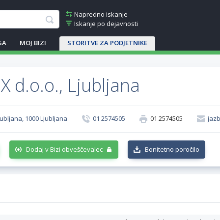
Napredno iskanje
Iskanje po dejavnosti
GA
MOJ BIZI
STORITVE ZA PODJETNIKE
 d.o.o., Ljubljana
jubljana, 1000 Ljubljana
01 2574505
01 2574505
jaz
Dodaj v Bizi obveščevalec
Bonitetno poročilo