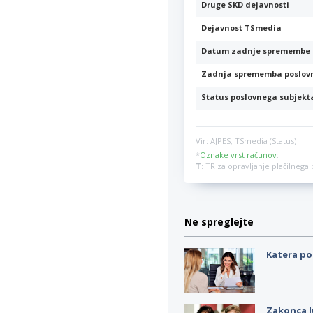
Druge SKD dejavnosti
Dejavnost TSmedia
Datum zadnje spremembe 
Zadnja sprememba poslov
Status poslovnega subjekt
Vir: AJPES, TSmedia (Status)
*
Oznake vrst računov
:
T
: TR za opravljanje plačilneg
Ne spreglejte
Katera po
Zakonca J