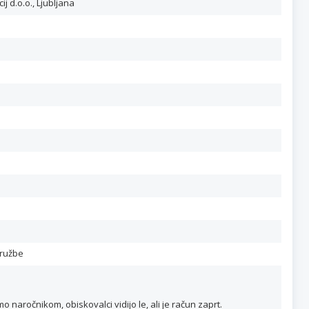
ij d.o.o., Ljubljana
družbe
naročnikom, obiskovalci vidijo le, ali je račun zaprt.