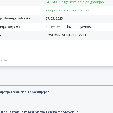
F43.240 - Druge inštalacije pri gradnjah
Zaključna dela v gradbeništvu
27. 05. 2025
poslovnega subjekta
Sprememba glavne dejavnosti
nega subjekta
POSLOVNI SUBJEKT POSLUJE
a
a prometa
djetja trenutno zaposlujejo?
užna izstopila iz lastništva Telekoma Slovenije