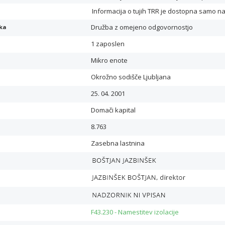
Informacija o tujih TRR je dostopna samo n
Družba z omejeno odgovornostjo
ika
1 zaposlen
Mikro enote
Okrožno sodišče Ljubljana
25. 04. 2001
Domači kapital
8.763
Zasebna lastnina
F43.230 - Namestitev izolacije