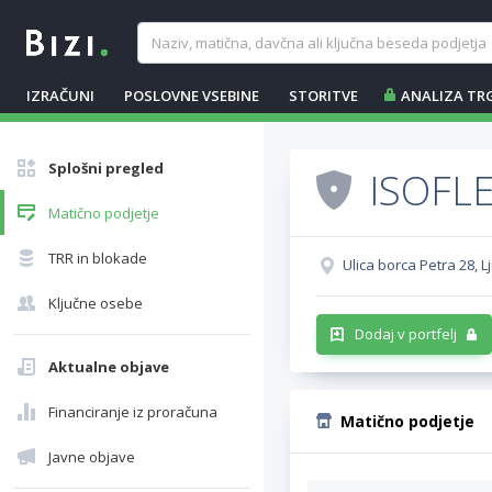
IZRAČUNI
POSLOVNE VSEBINE
STORITVE
ANALIZA TR
Splošni pregled
ISOFLEX
Matično podjetje
TRR in blokade
Ulica borca Petra 28, L
Ključne osebe
Dodaj v portfelj
Aktualne objave
Financiranje iz proračuna
Matično podjetje
Javne objave