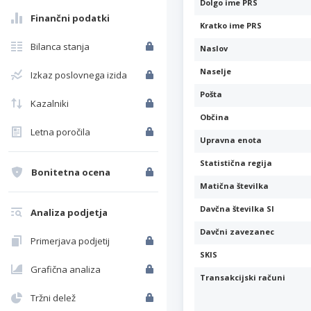
Dolgo ime PRS
Finančni podatki
Kratko ime PRS
Bilanca stanja
Naslov
Naselje
Izkaz poslovnega izida
Pošta
Kazalniki
Občina
Letna poročila
Upravna enota
Statistična regija
Bonitetna ocena
Matična številka
Davčna številka SI
Analiza podjetja
Davčni zavezanec
Primerjava podjetij
SKIS
Grafična analiza
Transakcijski računi
Tržni delež