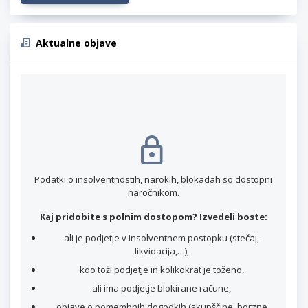
Aktualne objave
Podatki o insolventnostih, narokih, blokadah so dostopni
naročnikom.
Kaj pridobite s polnim dostopom? Izvedeli boste:
ali je podjetje v insolventnem postopku (stečaj,
likvidacija,…),
kdo toži podjetje in kolikokrat je toženo,
ali ima podjetje blokirane račune,
objave o pomembnih dogodkih (skupščine, borzne