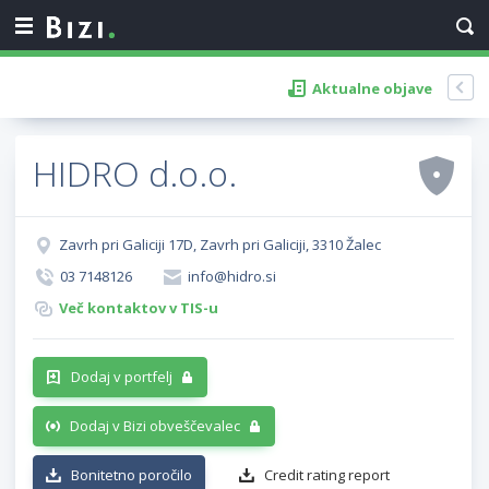
Aktualne objave
HIDRO d.o.o.
Zavrh pri Galiciji 17D, Zavrh pri Galiciji, 3310 Žalec
03 7148126
info@hidro.si
Več kontaktov v TIS-u
Dodaj v portfelj
Dodaj v Bizi obveščevalec
Bonitetno poročilo
Credit rating report