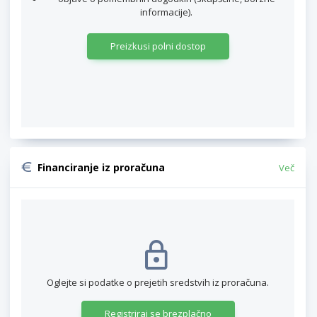
informacije).
Preizkusi polni dostop
Financiranje iz proračuna
Več
Oglejte si podatke o prejetih sredstvih iz proračuna.
Registriraj se brezplačno