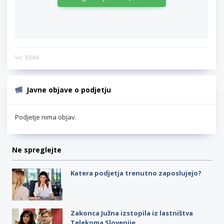
Vir: ERAR
Javne objave o podjetju
Podjetje nima objav.
Ne spreglejte
Katera podjetja trenutno zaposlujejo?
Zakonca Južna izstopila iz lastništva
Telekoma Slovenije