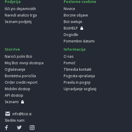
Podjetja
Poslovne vsebine
Išči po dejavnostih
Novice
Naredi analizo trga
Borzne objave
Seznam podjetij
Bizi svetuje
BiziHELP
Dogodki
Pomembni datumi
Storitve
Informacije
Naroči polni Bizi
O nas
Moj Bizi: nivoji dostopa
Pomoč
Oglaševanje
TSmedia kontakt
Bonitetna poročila
Pogosta vprašanja
Order credit report
Pravila in pogoji
Mobilni dostop
Upravljanje soglasij
API dostop
Seznami
info@bizi.si
Sledite nam: