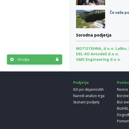
Če vaše po
Sorodna podjetja
MOTOTEHNA, d.o.o. Laško, 
DEL-KO Avtodeli d.o.o.
Orodja
GMS Engineering d.o.o.
Podjetja
Poslov
Išči po dejavnostih
Novice
Naredi analizo trga
Borzne
Seznam podjetij
Bizi sv
BiziHE
Dogod
Pomem