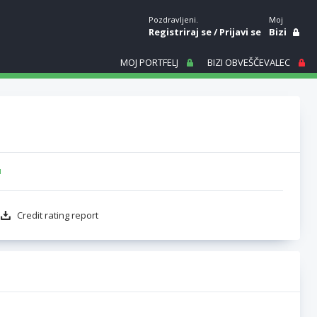
Pozdravljeni.
Moj
Registriraj se
/
Prijavi se
Bizi
MOJ PORTFELJ
BIZI OBVEŠČEVALEC
u
Credit rating report