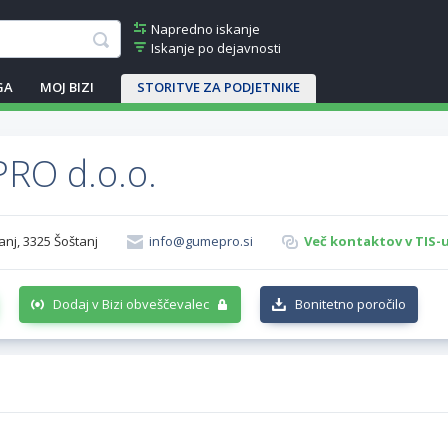
Napredno iskanje
Iskanje po dejavnosti
GA
MOJ BIZI
STORITVE ZA PODJETNIKE
RO d.o.o.
anj, 3325 Šoštanj
info@gumepro.si
Več kontaktov v TIS-
Dodaj v Bizi obveščevalec
Bonitetno poročilo