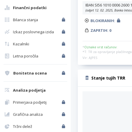
IBAN SI56 1010 0006 2600 
Finančni podatki
(odprt 12. 02. 2025, Banka Intes
Bilanca stanja
BLOKIRANIH:
ZAPRTIH:
0
Izkaz poslovnega izida
Kazalniki
*
Oznake vrst računov
:
*T: TR za opravljanje plačilne
Letna poročila
Vir: AJPES
Bonitetna ocena
Stanje tujih TRR
Analiza podjetja
Primerjava podjetij
Grafična analiza
Tržni delež