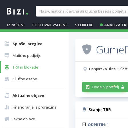
IZRAČUNI
POSLOVNE VSEBINE
STORITVE
ANALIZA TR
Splošni pregled
GumeP
Matično podjetje
TRR in blokade
Usnjarska ulica 1, Šošt
Ključne osebe
Dodaj v portfelj
Aktualne objave
Financiranje iz proračuna
Stanje TRR
Javne objave
ODPRTIH:
1