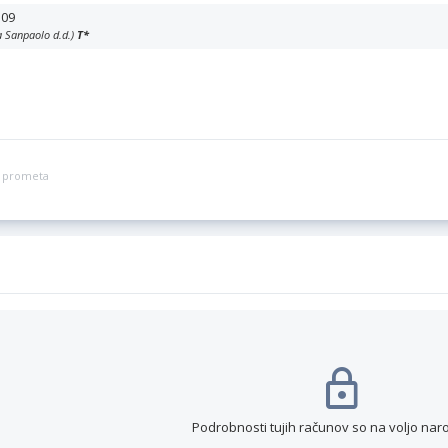
109
a Sanpaolo d.d.)
T
*
ga prometa
Podrobnosti tujih računov so na voljo nar