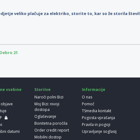
djetje veliko plačuje za elektriko, storite to, kar so že storila štev
Debro 21
ne vsebine
Storitve
Informacije
Naroči polni Bizi
O nas
 objave
Moj Bizi: nivoji
Pomoč
dostopa
etuje
TSmedia kontakt
Oglaševanje
LP
Pogosta vprašanja
Bonitetna poročila
ki
Pravila in pogoji
Order credit report
bni datumi
Upravljanje soglasij
Mobilni dostop