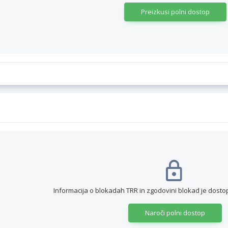
Preizkusi polni dostop
Informacija o blokadah TRR in zgodovini blokad je dos
Naroči polni dostop