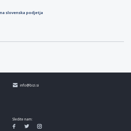
ilna slovenska podjetja
info@bizi.si
Sledite nam: