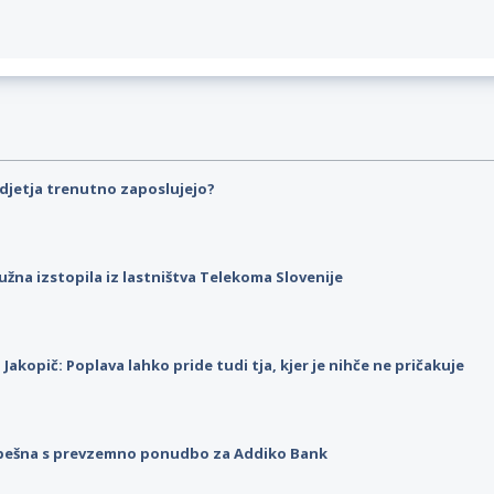
djetja trenutno zaposlujejo?
užna izstopila iz lastništva Telekoma Slovenije
p Jakopič: Poplava lahko pride tudi tja, kjer je nihče ne pričakuje
pešna s prevzemno ponudbo za Addiko Bank