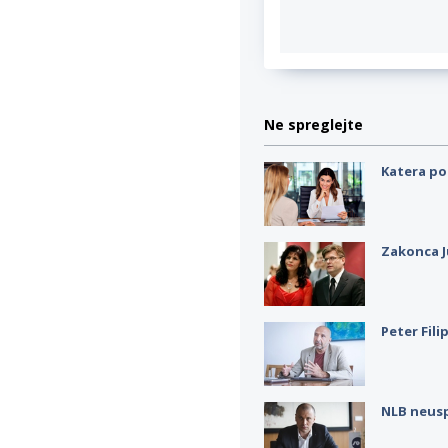
Ne spreglejte
Katera po
Zakonca J
Peter Fili
NLB neus