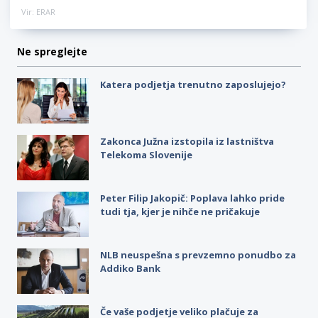
Vir: ERAR
Ne spreglejte
Katera podjetja trenutno zaposlujejo?
Zakonca Južna izstopila iz lastništva
Telekoma Slovenije
Peter Filip Jakopič: Poplava lahko pride
tudi tja, kjer je nihče ne pričakuje
NLB neuspešna s prevzemno ponudbo za
Addiko Bank
Če vaše podjetje veliko plačuje za