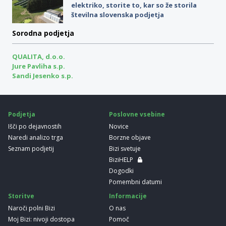
elektriko, storite to, kar so že storila
številna slovenska podjetja
Sorodna podjetja
QUALITA, d.o.o.
Jure Pavliha s.p.
Sandi Jesenko s.p.
Podjetja
Poslovne vsebine
Išči po dejavnostih
Novice
Naredi analizo trga
Borzne objave
Seznam podjetij
Bizi svetuje
BiziHELP
Dogodki
Pomembni datumi
Storitve
Informacije
Naroči polni Bizi
O nas
Moj Bizi: nivoji dostopa
Pomoč