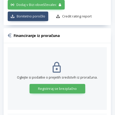
Dodaj v Bizi obveščevalec
Bonitetno poročilo
Credit rating report
Financiranje iz proračuna
Oglejte si podatke o prejetih sredstvih iz proračuna.
Registriraj se brezplačno