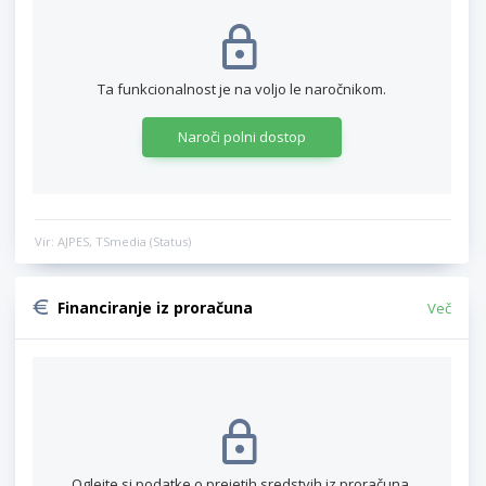
Ta funkcionalnost je na voljo le naročnikom.
Naroči polni dostop
Vir: AJPES, TSmedia (Status)
Financiranje iz proračuna
Več
Oglejte si podatke o prejetih sredstvih iz proračuna.