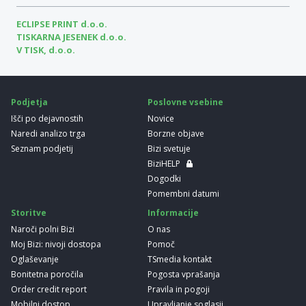
ECLIPSE PRINT d.o.o.
TISKARNA JESENEK d.o.o.
V TISK, d.o.o.
Podjetja
Poslovne vsebine
Išči po dejavnostih
Novice
Naredi analizo trga
Borzne objave
Seznam podjetij
Bizi svetuje
BiziHELP
Dogodki
Pomembni datumi
Storitve
Informacije
Naroči polni Bizi
O nas
Moj Bizi: nivoji dostopa
Pomoč
Oglaševanje
TSmedia kontakt
Bonitetna poročila
Pogosta vprašanja
Order credit report
Pravila in pogoji
Mobilni dostop
Upravljanje soglasij