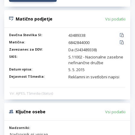
Matično podjetje
Vsi podatki
Davčna številka SI:
43489338
Matična:
6842844000
Zavezanec za DDV:
Da (SI43489338)
SKIS:
S.11002 - Nacionalne zasebne
nefinančne družbe
Datum vpisa:
5. 5. 2015
Dejavnost TSmedia:
Reklamni in svetlobni napisi
Vir: AJPES, TSmedia (Status)
Ključne osebe
Vsi podatki
Nadzorniki: