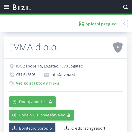
Splošni pregled
EVMA d.o.o.
IOC Zapolje II 9, Logatec, 1370 Logatec
051 646505
info@evma.si
Več kontaktov v TIS-u
Dodaj v portfelj
Dodaj v Bizi obveščevalec
Bonitetno poročilo
Credit rating report