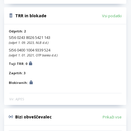
TRR in blokade
Vsi podatki
Odprtih: 2
SI56 0243 8026 5421 143
(odprt 1. 09. 2023, NLB d.d.)
SI56 0400 1004 9339 524
(odprt 1. 01. 2021, OTP banka d.d.)
Tuji TRR: 0
Zaprtih: 3
Blokiranih:
Vir: AJPES
Bizi obveščevalec
Prikaži vse