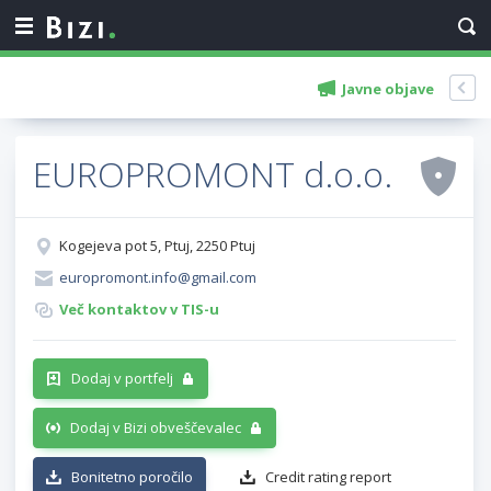
Javne objave
EUROPROMONT d.o.o.
Kogejeva pot 5, Ptuj, 2250 Ptuj
europromont.info@gmail.com
Več kontaktov v TIS-u
Dodaj v portfelj
Dodaj v Bizi obveščevalec
Bonitetno poročilo
Credit rating report