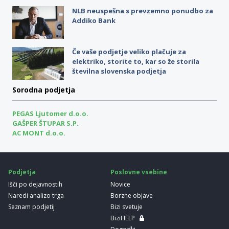
NLB neuspešna s prevzemno ponudbo za
Addiko Bank
Če vaše podjetje veliko plačuje za
elektriko, storite to, kar so že storila
številna slovenska podjetja
Sorodna podjetja
PEGAS Ljutomer d.o.o.
GAŠPER ŠTUPAR S.P.
AC MONT d.o.o.
Podjetja
Poslovne vsebine
Išči po dejavnostih
Novice
Naredi analizo trga
Borzne objave
Seznam podjetij
Bizi svetuje
BiziHELP