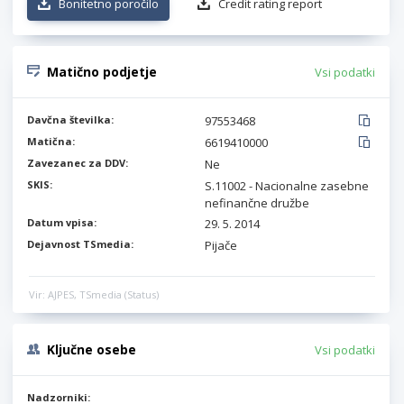
Bonitetno poročilo
Credit rating report
Matično podjetje
Vsi podatki
Davčna številka:
97553468
Matična:
6619410000
Zavezanec za DDV:
Ne
SKIS:
S.11002 - Nacionalne zasebne
nefinančne družbe
Datum vpisa:
29. 5. 2014
Dejavnost TSmedia:
Pijače
Vir: AJPES, TSmedia (Status)
Ključne osebe
Vsi podatki
Nadzorniki: