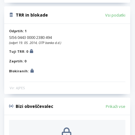
TRR in blokade
Vsi podatki
Odprtih: 1
SI56 0443 0000 2380 494
(odprt 19. 05. 2014, OTP banka d.d.)
Tuji TRR: 0
Zaprtih: 0
Blokiranih:
Vir: AJPES
Bizi obveščevalec
Prikaži vse