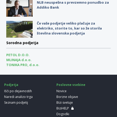
NLB neuspešna s prevzemno ponudbo za
Addiko Bank
Če vaše podjetje veliko plačuje za
elektriko, storite to, kar so že storila
številna slovenska podjetja
Sorodna podjetja
PETOL D.O.O.
MLINAJA d.o.o.
TONIKA PRO, d.o.o.
Podjetja
Poslovne vsebine
Išči po dejavnostih
Novice
Naredi analizo trga
Borzne objave
Seznam podjetij
Bizi svetuje
BiziHELP
Dogodki