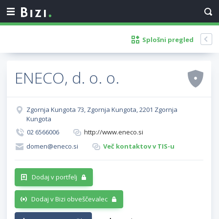
Splošni pregled
ENECO, d. o. o.
Zgornja Kungota 73, Zgornja Kungota, 2201 Zgornja
Kungota
02 6566006
http://www.eneco.si
domen@eneco.si
Več kontaktov v TIS-u
Dodaj v portfelj
Dodaj v Bizi obveščevalec