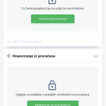
Ta funkcionalnost je na voljo le naročnikom.
Naroči polni dostop
Vir: AJPES, TSmedia (Status)
Financiranje iz proračuna
Več
Oglejte si podatke o prejetih sredstvih iz proračuna.
Registriraj se brezplačno