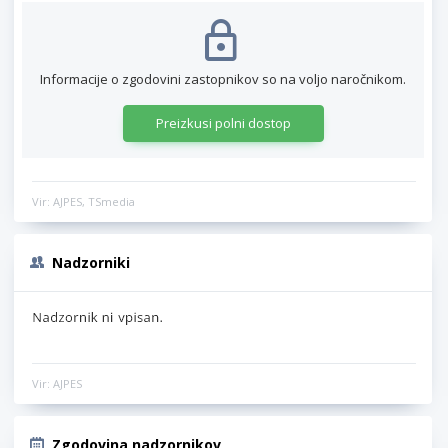
Informacije o zgodovini zastopnikov so na voljo naročnikom.
Preizkusi polni dostop
Vir: AJPES, TSmedia
Nadzorniki
Vir: AJPES
Zgodovina nadzornikov