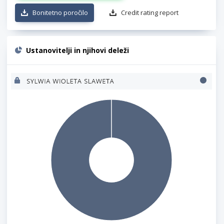
Bonitetno poročilo
Credit rating report
Ustanovitelji in njihovi deleži