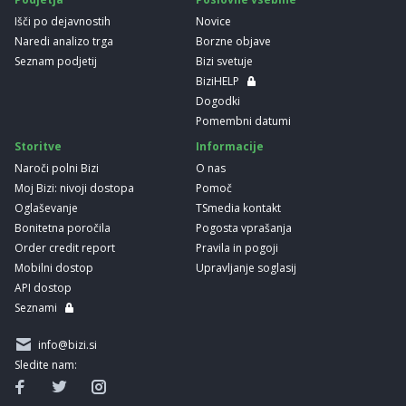
Išči po dejavnostih
Novice
Naredi analizo trga
Borzne objave
Seznam podjetij
Bizi svetuje
BiziHELP
Dogodki
Pomembni datumi
Storitve
Informacije
Naroči polni Bizi
O nas
Moj Bizi: nivoji dostopa
Pomoč
Oglaševanje
TSmedia kontakt
Bonitetna poročila
Pogosta vprašanja
Order credit report
Pravila in pogoji
Mobilni dostop
Upravljanje soglasij
API dostop
Seznami
info@bizi.si
Sledite nam: