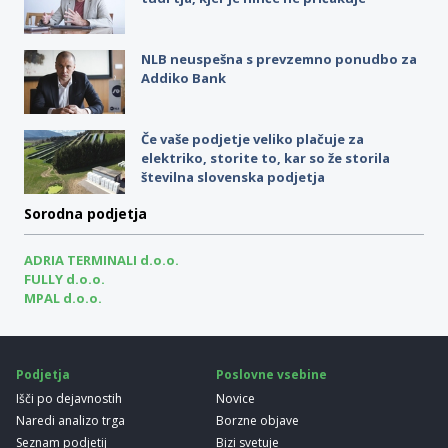
NLB neuspešna s prevzemno ponudbo za
Addiko Bank
Če vaše podjetje veliko plačuje za
elektriko, storite to, kar so že storila
številna slovenska podjetja
Sorodna podjetja
ADRIA TERMINALI d.o.o.
FULLY d.o.o.
MPAL d.o.o.
Podjetja
Poslovne vsebine
Išči po dejavnostih
Novice
Naredi analizo trga
Borzne objave
Seznam podjetij
Bizi svetuje