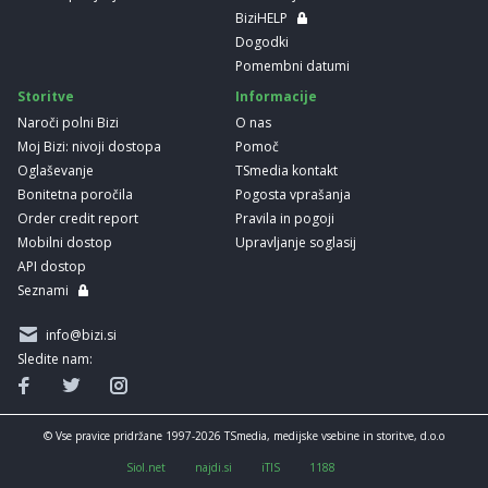
BiziHELP
Dogodki
Pomembni datumi
Storitve
Informacije
Naroči polni Bizi
O nas
Moj Bizi: nivoji dostopa
Pomoč
Oglaševanje
TSmedia kontakt
Bonitetna poročila
Pogosta vprašanja
Order credit report
Pravila in pogoji
Mobilni dostop
Upravljanje soglasij
API dostop
Seznami
info@bizi.si
Sledite nam:
© Vse pravice pridržane 1997-2026 TSmedia, medijske vsebine in storitve, d.o.o
Siol.net
najdi.si
iTIS
1188