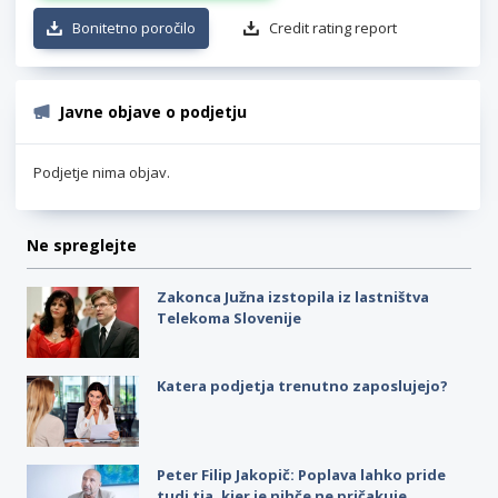
Bonitetno poročilo
Credit rating report
Javne objave o podjetju
Podjetje nima objav.
Ne spreglejte
Zakonca Južna izstopila iz lastništva
Telekoma Slovenije
Katera podjetja trenutno zaposlujejo?
Peter Filip Jakopič: Poplava lahko pride
tudi tja, kjer je nihče ne pričakuje