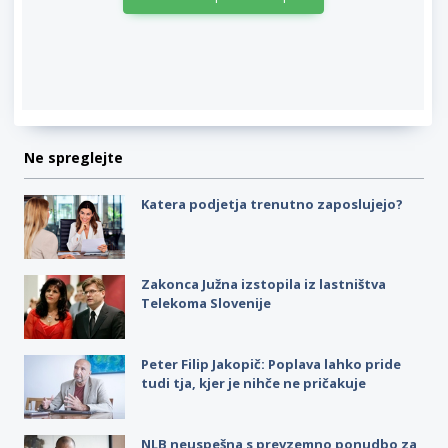
Ne spreglejte
Katera podjetja trenutno zaposlujejo?
Zakonca Južna izstopila iz lastništva
Telekoma Slovenije
Peter Filip Jakopič: Poplava lahko pride
tudi tja, kjer je nihče ne pričakuje
NLB neuspešna s prevzemno ponudbo za