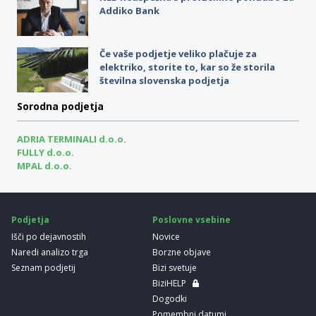
Addiko Bank
Če vaše podjetje veliko plačuje za
elektriko, storite to, kar so že storila
številna slovenska podjetja
Sorodna podjetja
ADRIA TERMINALI d.o.o.
FULLY d.o.o.
MPAL d.o.o.
Podjetja
Poslovne vsebine
Išči po dejavnostih
Novice
Naredi analizo trga
Borzne objave
Seznam podjetij
Bizi svetuje
BiziHELP
Dogodki
Pomembni datumi