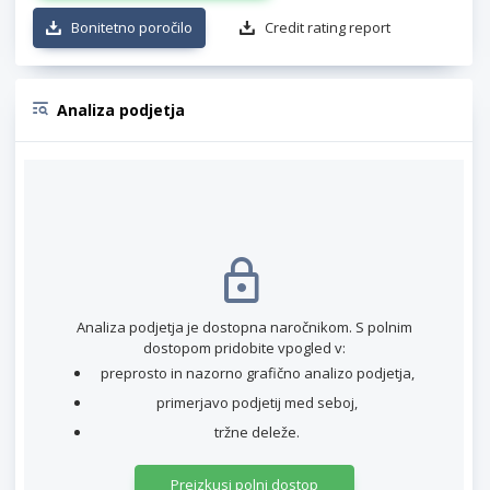
Bonitetno poročilo
Credit rating report
Analiza podjetja
Analiza podjetja je dostopna naročnikom. S polnim
dostopom pridobite vpogled v:
preprosto in nazorno grafično analizo podjetja,
primerjavo podjetij med seboj,
tržne deleže.
Preizkusi polni dostop