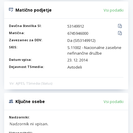
Matično podjetje
Vsi podatki
Davčna številka SI:
53149912
Matična:
6745946000
Zavezanec za DDV:
Da (SI53149912)
SKIS:
S.11002 - Nacionalne zasebne
nefinančne družbe
Datum vpisa:
23. 12. 2014
Dejavnost TSmedia:
Avtodeli
Vir: AJPES, TSmedia (Status)
Ključne osebe
Vsi podatki
Nadzorniki:
Ustanovitelji: