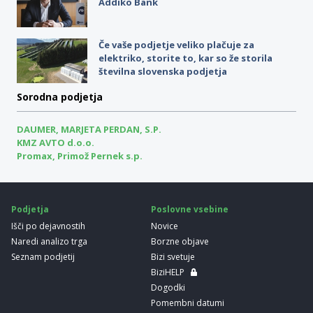
Addiko Bank
Če vaše podjetje veliko plačuje za
elektriko, storite to, kar so že storila
številna slovenska podjetja
Sorodna podjetja
DAUMER, MARJETA PERDAN, S.P.
KMZ AVTO d.o.o.
Promax, Primož Pernek s.p.
Podjetja
Poslovne vsebine
Išči po dejavnostih
Novice
Naredi analizo trga
Borzne objave
Seznam podjetij
Bizi svetuje
BiziHELP
Dogodki
Pomembni datumi