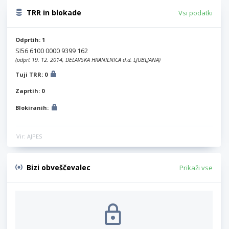
TRR in blokade
Vsi podatki
Odprtih: 1
SI56 6100 0000 9399 162
(odprt 19. 12. 2014, DELAVSKA HRANILNICA d.d. LJUBLJANA)
Tuji TRR: 0
Zaprtih: 0
Blokiranih:
Vir: AJPES
Bizi obveščevalec
Prikaži vse