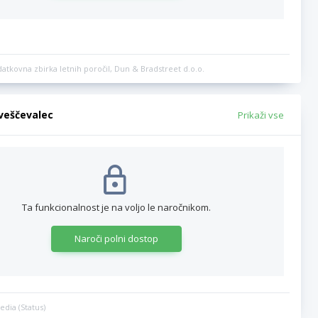
datkovna zbirka letnih poročil, Dun & Bradstreet d.o.o.
bveščevalec
Prikaži vse
Ta funkcionalnost je na voljo le naročnikom.
Naroči polni dostop
edia (Status)