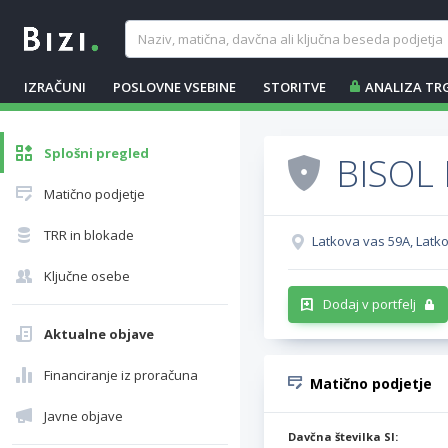
IZRAČUNI
POSLOVNE VSEBINE
STORITVE
ANALIZA TR
Splošni pregled
BISOL 
Matično podjetje
TRR in blokade
Latkova vas 59A, Latk
Ključne osebe
Dodaj v portfelj
Aktualne objave
Financiranje iz proračuna
Matično podjetje
Javne objave
Davčna številka SI: