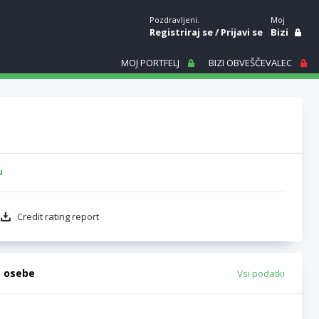
Pozdravljeni.
Moj
Registriraj se
/
Prijavi se
Bizi
MOJ PORTFELJ
BIZI OBVEŠČEVALEC
u
Credit rating report
e osebe
Vsi podatki