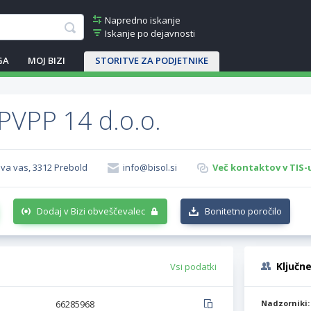
Napredno iskanje
Iskanje po dejavnosti
GA
MOJ BIZI
STORITVE ZA PODJETNIKE
PVPP 14 d.o.o.
ova vas, 3312 Prebold
info@bisol.si
Več kontaktov v TIS-
Dodaj v Bizi obveščevalec
Bonitetno poročilo
Ključn
Vsi podatki
66285968
Nadzorniki: