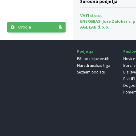
Sorodna podjetja
VATI d.o.o.
ENERGIJASI Jože Zalokar s. p
Orodja
AGE LAB d.o.o.
Podjetja
Poslov
Išči po dejavnostih
Novice
Naredi analizo trga
Borzne
Seznam podjetij
Bizi sv
BiziHE
Dogod
Pomem