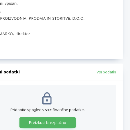
i:
ni podatki
Vsi podatki
Pridobite vpogled v
vse
finančne podatke.
Preizkusi brezplačno