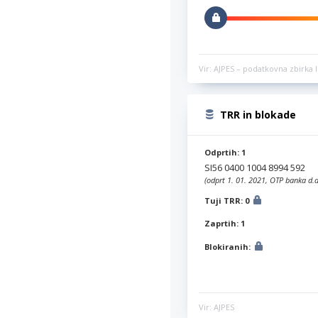
Vir: AJPES – podatkovna zbirka l
TRR in blokade
Odprtih: 1
SI56 0400 1004 8994 592
(odprt 1. 01. 2021, OTP banka d.d
Tuji TRR: 0
Zaprtih: 1
Blokiranih:
Vir: AJPES