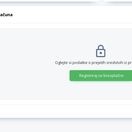
računa
Oglejte si podatke o prejetih sredstvih iz p
Registriraj se brezplačno