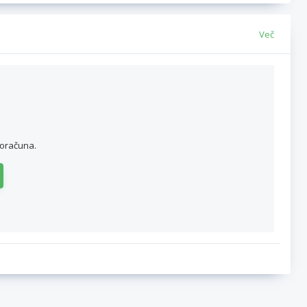
Več
roračuna.