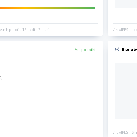
etnih poročil, TSmedia (Status)
Vir: AJPES – po
Bizi o
Vsi podatki
.)
Vir: AJPES, TSm