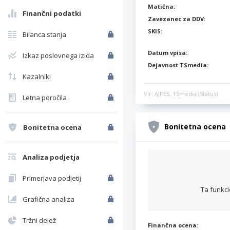
Matična:
Finančni podatki
Zavezanec za DDV:
SKIS:
Bilanca stanja
Datum vpisa:
Izkaz poslovnega izida
Dejavnost TSmedia:
Kazalniki
Vir: AJPES, TSmedia (Status)
Letna poročila
Bonitetna ocena
Bonitetna ocena
Analiza podjetja
Primerjava podjetij
Ta funkci
Grafična analiza
Tržni delež
Finančna ocena: