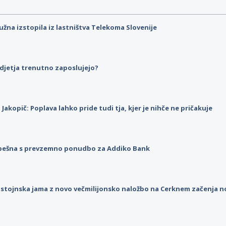
užna izstopila iz lastništva Telekoma Slovenije
djetja trenutno zaposlujejo?
p Jakopič: Poplava lahko pride tudi tja, kjer je nihče ne pričakuje
pešna s prevzemno ponudbo za Addiko Bank
stojnska jama z novo večmilijonsko naložbo na Cerknem začenja 