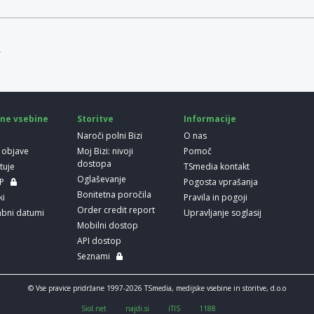
.
ne vsebine
Storitve
Informacije
Naroči polni Bizi
O nas
 objave
Moj Bizi: nivoji
Pomoč
dostopa
etuje
TSmedia kontakt
Oglaševanje
LP
Pogosta vprašanja
Bonitetna poročila
ki
Pravila in pogoji
Order credit report
bni datumi
Upravljanje soglasij
Mobilni dostop
API dostop
Seznami
© Vse pravice pridržane 1997-2026 TSmedia, medijske vsebine in storitve, d.o.o
Siol.net
najdi.si
iTIS
1188