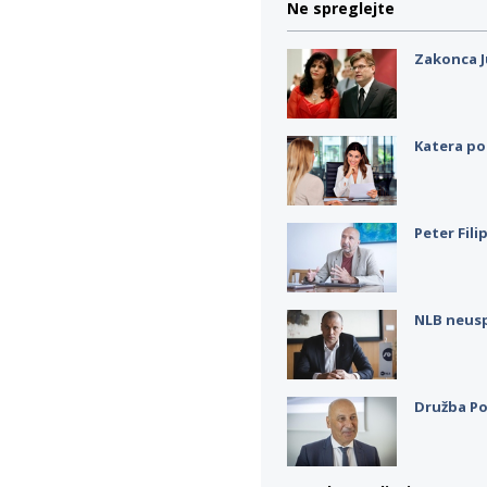
Ne spreglejte
Zakonca J
Katera po
Peter Fili
NLB neus
Družba Po