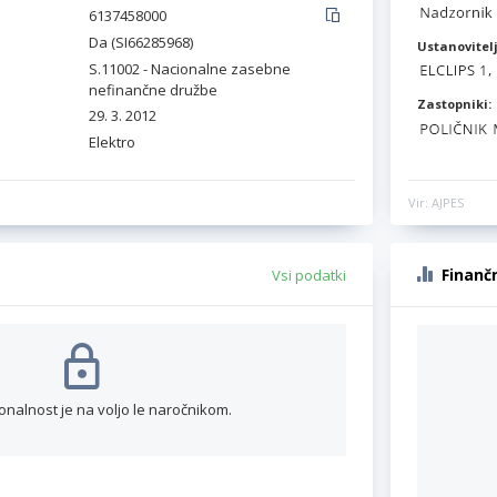
6137458000
Da (SI66285968)
Ustanovitelj
S.11002 - Nacionalne zasebne
nefinančne družbe
Zastopniki:
29. 3. 2012
Elektro
Vir: AJPES
Finanč
Vsi podatki
onalnost je na voljo le naročnikom.