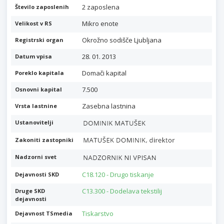
2 zaposlena
Število zaposlenih
Mikro enote
Velikost v RS
Okrožno sodišče Ljubljana
Registrski organ
28. 01. 2013
Datum vpisa
Domači kapital
Poreklo kapitala
7.500
Osnovni kapital
Zasebna lastnina
Vrsta lastnine
Ustanovitelji
Zakoniti zastopniki
Nadzorni svet
C18.120 - Drugo tiskanje
Dejavnosti SKD
C13.300 - Dodelava tekstilij
Druge SKD
dejavnosti
Tiskarstvo
Dejavnost TSmedia