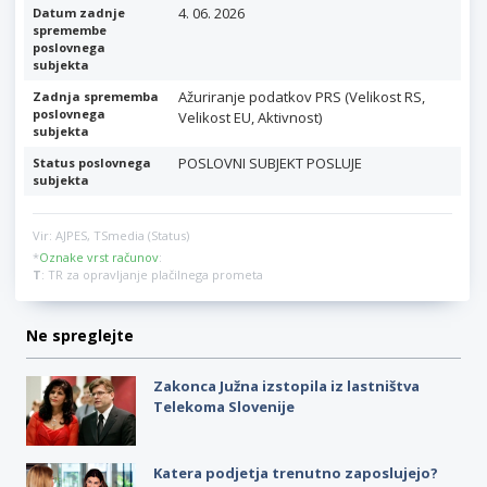
4. 06. 2026
Datum zadnje
spremembe
poslovnega
subjekta
Ažuriranje podatkov PRS (Velikost RS,
Zadnja sprememba
poslovnega
Velikost EU, Aktivnost)
subjekta
POSLOVNI SUBJEKT POSLUJE
Status poslovnega
subjekta
Vir: AJPES, TSmedia (Status)
*
Oznake vrst računov
:
T
: TR za opravljanje plačilnega prometa
Ne spreglejte
Zakonca Južna izstopila iz lastništva
Telekoma Slovenije
Katera podjetja trenutno zaposlujejo?