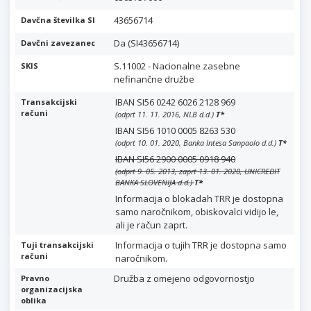
43656714
Davčna številka SI
Da (SI43656714)
Davčni zavezanec
S.11002 - Nacionalne zasebne
SKIS
nefinančne družbe
IBAN SI56 0242 6026 2128 969
Transakcijski
računi
(odprt 11. 11. 2016, NLB d.d.)
T
*
IBAN SI56 1010 0005 8263 530
(odprt 10. 01. 2020, Banka Intesa Sanpaolo d.d.)
T
*
IBAN SI56 2900 0005 0918 940
(odprt 9. 05. 2013, zaprt 13. 01. 2020, UNICREDIT
BANKA SLOVENIJA d.d.)
T
*
Informacija o blokadah TRR je dostopna
samo naročnikom, obiskovalci vidijo le,
ali je račun zaprt.
Informacija o tujih TRR je dostopna samo
Tuji transakcijski
računi
naročnikom.
Družba z omejeno odgovornostjo
Pravno
organizacijska
oblika