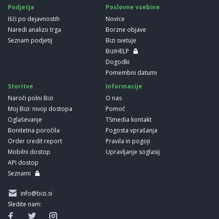
Podjetja
Poslovne vsebine
Išči po dejavnostih
Novice
Naredi analizo trga
Borzne objave
Seznam podjetij
Bizi svetuje
BiziHELP
Dogodki
Pomembni datumi
Storitve
Informacije
Naroči polni Bizi
O nas
Moj Bizi: nivoji dostopa
Pomoč
Oglaševanje
TSmedia kontakt
Bonitetna poročila
Pogosta vprašanja
Order credit report
Pravila in pogoji
Mobilni dostop
Upravljanje soglasij
API dostop
Seznami
info@bizi.si
Sledite nam: