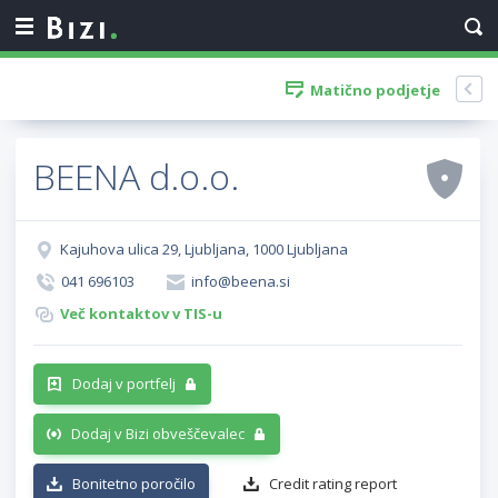
Matično podjetje
BEENA d.o.o.
Kajuhova ulica 29, Ljubljana, 1000 Ljubljana
041 696103
info@beena.si
Več kontaktov v TIS-u
Dodaj v portfelj
Dodaj v Bizi obveščevalec
Bonitetno poročilo
Credit rating report