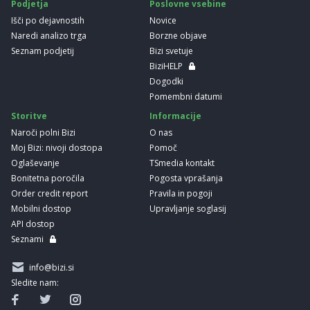
Podjetja
Poslovne vsebine
Išči po dejavnostih
Novice
Naredi analizo trga
Borzne objave
Seznam podjetij
Bizi svetuje
BiziHELP
Dogodki
Pomembni datumi
Storitve
Informacije
Naroči polni Bizi
O nas
Moj Bizi: nivoji dostopa
Pomoč
Oglaševanje
TSmedia kontakt
Bonitetna poročila
Pogosta vprašanja
Order credit report
Pravila in pogoji
Mobilni dostop
Upravljanje soglasij
API dostop
Seznami
info@bizi.si
Sledite nam: