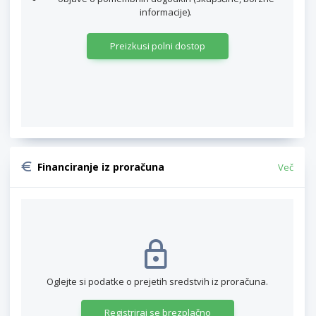
informacije).
Preizkusi polni dostop
Financiranje iz proračuna
Več
Oglejte si podatke o prejetih sredstvih iz proračuna.
Registriraj se brezplačno