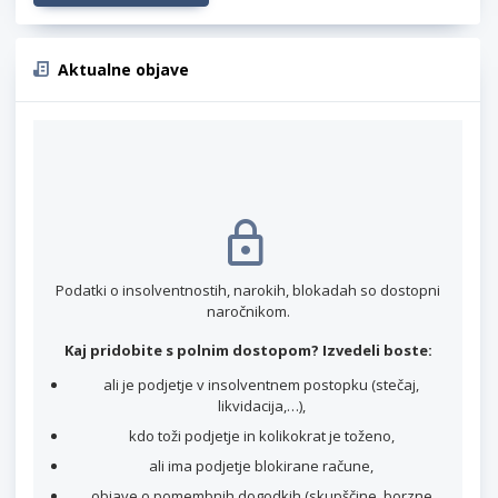
Aktualne objave
Podatki o insolventnostih, narokih, blokadah so dostopni
naročnikom.
Kaj pridobite s polnim dostopom? Izvedeli boste:
ali je podjetje v insolventnem postopku (stečaj,
likvidacija,…),
kdo toži podjetje in kolikokrat je toženo,
ali ima podjetje blokirane račune,
objave o pomembnih dogodkih (skupščine, borzne