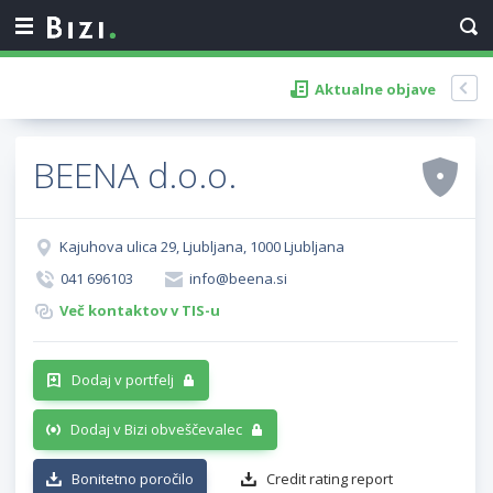
Aktualne objave
BEENA d.o.o.
Kajuhova ulica 29, Ljubljana, 1000 Ljubljana
041 696103
info@beena.si
Več kontaktov v TIS-u
Dodaj v portfelj
Dodaj v Bizi obveščevalec
Bonitetno poročilo
Credit rating report