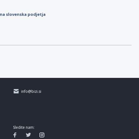
ilna slovenska podjetja
info@bizi.si
Sledite nam: