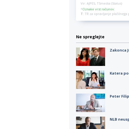
Vir: AJPES, TSmedia (Status)
*
Oznake vrst računov
:
T
: TR za opravljanje plačilneg
Ne spreglejte
Zakonca J
Katera po
Peter Fili
NLB neus