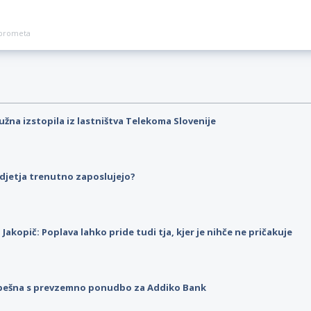
a prometa
užna izstopila iz lastništva Telekoma Slovenije
djetja trenutno zaposlujejo?
p Jakopič: Poplava lahko pride tudi tja, kjer je nihče ne pričakuje
pešna s prevzemno ponudbo za Addiko Bank