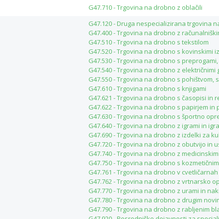
G47.710 - Trgovina na drobno z oblačili
G47.120 - Druga nespecializirana trgovina 
G47.400 - Trgovina na drobno z računalnišk
G47.510 - Trgovina na drobno s tekstilom
G47.520 - Trgovina na drobno s kovinskimi i
G47.530 - Trgovina na drobno s preprogami, 
G47.540 - Trgovina na drobno z električnim
G47.550 - Trgovina na drobno s pohištvom, s
G47.610 - Trgovina na drobno s knjigami
G47.621 - Trgovina na drobno s časopisi in r
G47.622 - Trgovina na drobno s papirjem in 
G47.630 - Trgovina na drobno s športno op
G47.640 - Trgovina na drobno z igrami in igr
G47.690 - Trgovina na drobno z izdelki za kul
G47.720 - Trgovina na drobno z obutvijo in u
G47.740 - Trgovina na drobno z medicinskimi
G47.750 - Trgovina na drobno s kozmetičnimi 
G47.761 - Trgovina na drobno v cvetličarnah
G47.762 - Trgovina na drobno z vrtnarsko op
G47.770 - Trgovina na drobno z urami in na
G47.780 - Trgovina na drobno z drugim nov
G47.790 - Trgovina na drobno z rabljenim b
G47.920 - Posredniške dejavnosti za specia