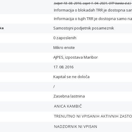
(odprt 18. 08. 2016, zaprt 1. 04. 2021, OTP banka d.d.)
Informacija o blokadah TRR je dostopna samo 
Informacija o tujih TRR je dostopna samo n
Samostojni podjetnik posameznik
ika
0 zaposlenih
Mikro enote
AJPES, izpostava Maribor
17. 08. 2016
Kapital se ne določa
/
Zasebna lastnina