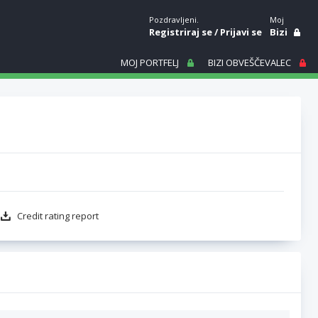
Pozdravljeni.
Moj
Registriraj se
/
Prijavi se
Bizi
MOJ PORTFELJ
BIZI OBVEŠČEVALEC
Credit rating report