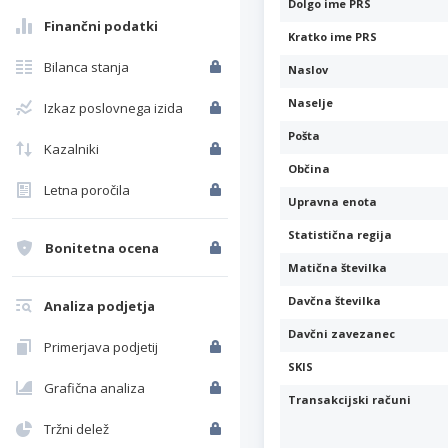
Dolgo ime PRS
Finančni podatki
Kratko ime PRS
Bilanca stanja
Naslov
Naselje
Izkaz poslovnega izida
Pošta
Kazalniki
Občina
Letna poročila
Upravna enota
Statistična regija
Bonitetna ocena
Matična številka
Davčna številka
Analiza podjetja
Davčni zavezanec
Primerjava podjetij
SKIS
Grafična analiza
Transakcijski računi
Tržni delež