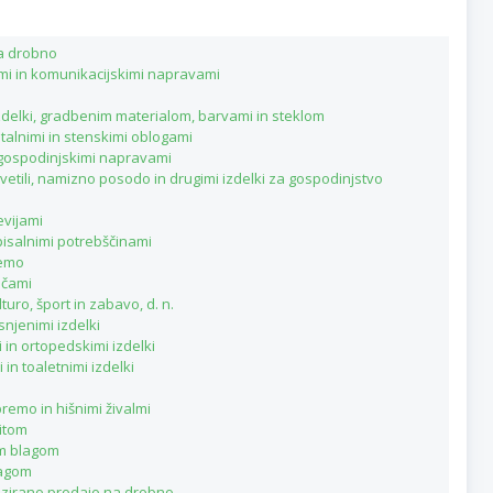
na drobno
imi in komunikacijskimi napravami
zdelki, gradbenim materialom, barvami in steklom
talnimi in stenskimi oblogami
i gospodinjskimi napravami
vetili, namizno posodo in drugimi izdelki za gospodinjstvo
evijami
pisalnimi potrebščinami
remo
ačami
turo, šport in zabavo, d. n.
snjenimi izdelki
 in ortopedskimi izdelki
in toaletnimi izdelki
remo in hišnimi živalmi
kitom
im blagom
lagom
lizirano prodajo na drobno