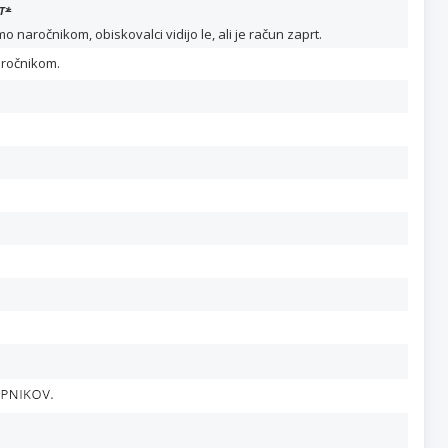
T
*
naročnikom, obiskovalci vidijo le, ali je račun zaprt.
aročnikom.