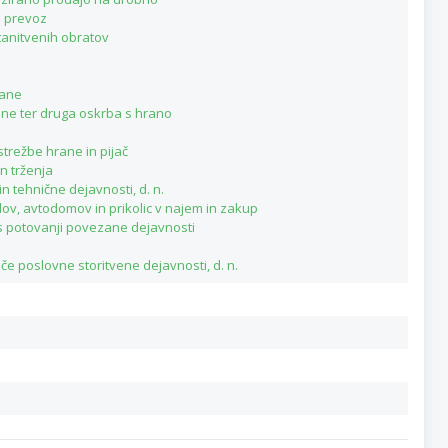
i prevoz
tanitvenih obratov
rane
ane ter druga oskrba s hrano
strežbe hrane in pijač
n trženja
n tehnične dejavnosti, d. n.
lov, avtodomov in prikolic v najem in zakup
e s potovanji povezane dejavnosti
če poslovne storitvene dejavnosti, d. n.