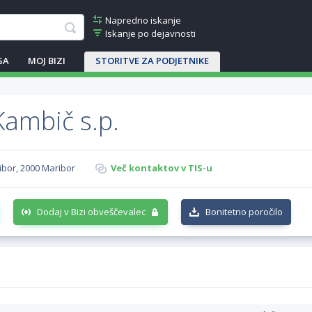
Napredno iskanje
Iskanje po dejavnosti
GA
MOJ BIZI
STORITVE ZA PODJETNIKE
Kambič s.p.
ibor, 2000 Maribor
Več kontaktov v TIS-u
Dodaj v Bizi obveščevalec
Bonitetno poročilo