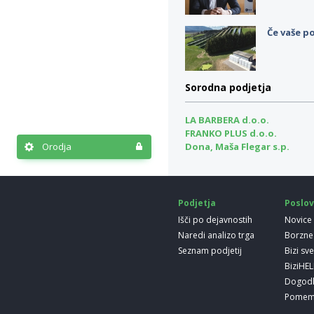
Če vaše po
Sorodna podjetja
LA BARBERA d.o.o.
FRANKO PLUS d.o.o.
Dona, Maša Flegar s.p.
Orodja
Podjetja
Poslov
Išči po dejavnostih
Novice
Naredi analizo trga
Borzne
Seznam podjetij
Bizi sv
BiziHE
Dogod
Pomem