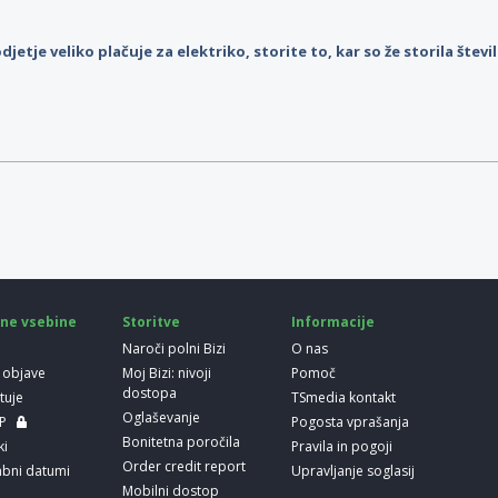
djetje veliko plačuje za elektriko, storite to, kar so že storila štev
ne vsebine
Storitve
Informacije
Naroči polni Bizi
O nas
 objave
Moj Bizi: nivoji
Pomoč
dostopa
etuje
TSmedia kontakt
Oglaševanje
LP
Pogosta vprašanja
Bonitetna poročila
ki
Pravila in pogoji
Order credit report
bni datumi
Upravljanje soglasij
Mobilni dostop