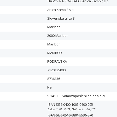
TRGOVINA RO-CO-CO, Anica Kambič s.p.
Anica Kambič s.p.
Slovenska ulica 3
Maribor
2000 Maribor
Maribor
MARIBOR
PODRAVSKA
7120125000
87361361
Ne
S.14100 - Samozaposleni delodajalci
IBAN SI56 0400 1005 0400 995
(odprt 1. 01. 2021, OTP banka d.d.)
T
*
IBAN SI56 0510 0801 5536 870