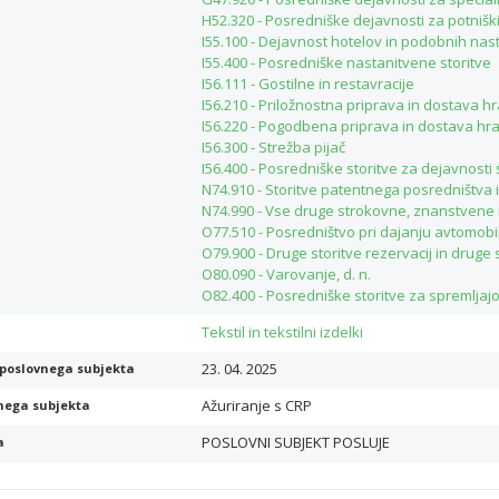
H52.320 - Posredniške dejavnosti za potnišk
I55.100 - Dejavnost hotelov in podobnih nas
I55.400 - Posredniške nastanitvene storitve
I56.111 - Gostilne in restavracije
I56.210 - Priložnostna priprava in dostava h
I56.220 - Pogodbena priprava in dostava hr
I56.300 - Strežba pijač
I56.400 - Posredniške storitve za dejavnosti 
N74.910 - Storitve patentnega posredništva i
N74.990 - Vse druge strokovne, znanstvene i
O77.510 - Posredništvo pri dajanju avtomobi
O79.900 - Druge storitve rezervacij in drug
O80.090 - Varovanje, d. n.
O82.400 - Posredniške storitve za spremljajo
Tekstil in tekstilni izdelki
23. 04. 2025
poslovnega subjekta
Ažuriranje s CRP
nega subjekta
POSLOVNI SUBJEKT POSLUJE
a