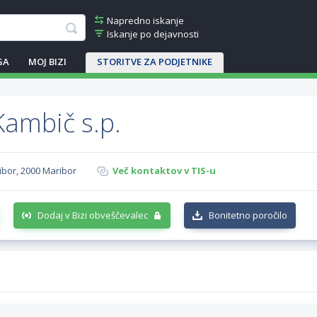
Napredno iskanje
Iskanje po dejavnosti
GA
MOJ BIZI
STORITVE ZA PODJETNIKE
Kambič s.p.
ibor, 2000 Maribor
Več kontaktov v TIS-u
Dodaj v Bizi obveščevalec
Bonitetno poročilo