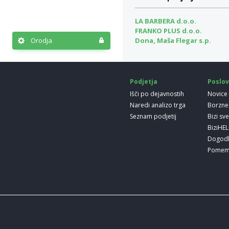
LA BARBERA d.o.o.
FRANKO PLUS d.o.o.
Orodja
Dona, Maša Flegar s.p.
Podjetja
Poslov
Išči po dejavnostih
Novice
Naredi analizo trga
Borzne
Seznam podjetij
Bizi sv
BiziHE
Dogod
Pomem