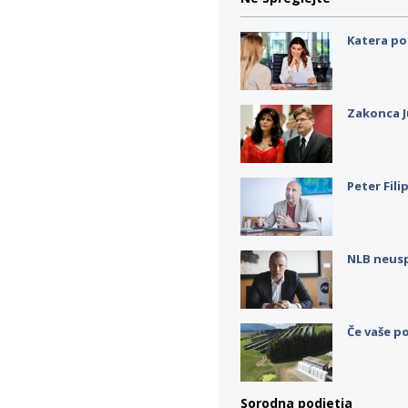
Katera po
Zakonca J
Peter Fili
NLB neus
Če vaše po
Sorodna podjetja