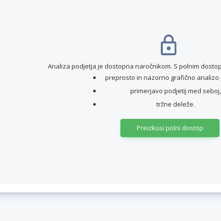
Analiza podjetja je dostopna naročnikom. S polnim dostop
preprosto in nazorno grafično analizo 
primerjavo podjetij med seboj,
tržne deleže.
Preizkusi polni dostop