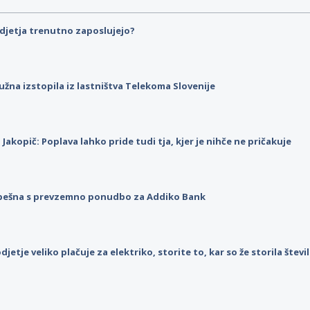
djetja trenutno zaposlujejo?
užna izstopila iz lastništva Telekoma Slovenije
p Jakopič: Poplava lahko pride tudi tja, kjer je nihče ne pričakuje
pešna s prevzemno ponudbo za Addiko Bank
djetje veliko plačuje za elektriko, storite to, kar so že storila štev