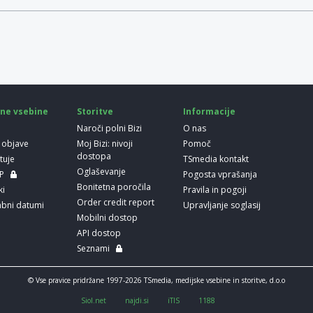
ne vsebine
Storitve
Informacije
Naroči polni Bizi
O nas
 objave
Moj Bizi: nivoji
Pomoč
dostopa
etuje
TSmedia kontakt
Oglaševanje
LP
Pogosta vprašanja
Bonitetna poročila
ki
Pravila in pogoji
Order credit report
bni datumi
Upravljanje soglasij
Mobilni dostop
API dostop
Seznami
© Vse pravice pridržane 1997-2026 TSmedia, medijske vsebine in storitve, d.o.o
Siol.net
najdi.si
iTIS
1188