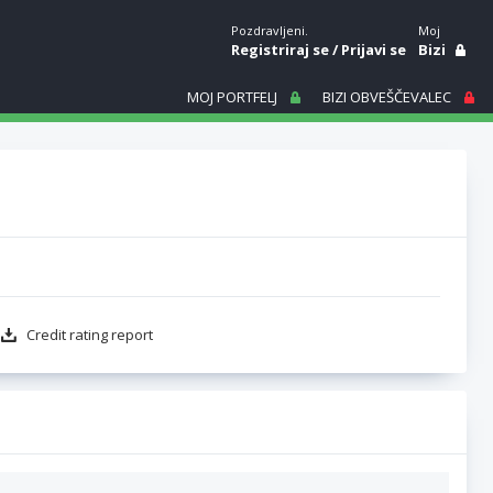
Pozdravljeni.
Moj
Registriraj se
/
Prijavi se
Bizi
MOJ PORTFELJ
BIZI OBVEŠČEVALEC
Credit rating report