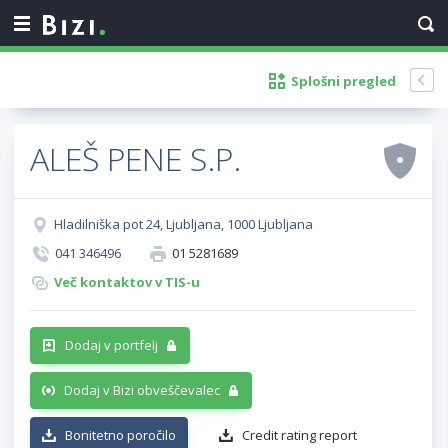
Splošni pregled
ALEŠ PENE S.P.
Hladilniška pot 24, Ljubljana, 1000 Ljubljana
041 346496
01 5281689
Več kontaktov v TIS-u
Dodaj v portfelj
Dodaj v Bizi obveščevalec
Bonitetno poročilo
Credit rating report