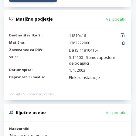
Matično podjetje
Vsi podatki
Davčna številka SI:
11810416
Matična:
1762222000
Zavezanec za DDV:
Da (SI11810416)
SKIS:
S.14100 - Samozaposleni
delodajalci
Datum vpisa:
1. 1. 2003
Dejavnost TSmedia:
Elektroinštalacije
Vir: AJPES, TSmedia (Status)
Ključne osebe
Vsi podatki
Nadzorniki: