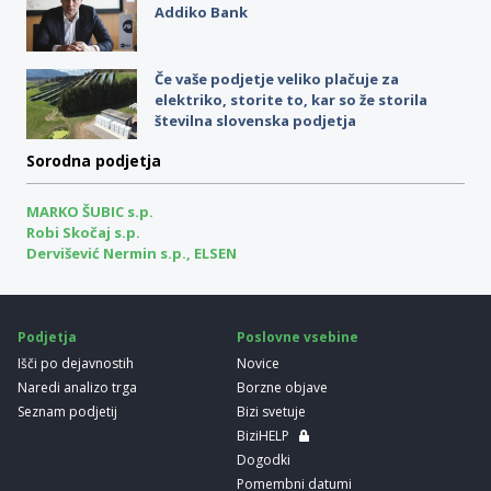
Addiko Bank
Če vaše podjetje veliko plačuje za
elektriko, storite to, kar so že storila
številna slovenska podjetja
Sorodna podjetja
MARKO ŠUBIC s.p.
Robi Skočaj s.p.
Dervišević Nermin s.p., ELSEN
Podjetja
Poslovne vsebine
Išči po dejavnostih
Novice
Naredi analizo trga
Borzne objave
Seznam podjetij
Bizi svetuje
BiziHELP
Dogodki
Pomembni datumi