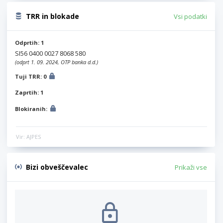
TRR in blokade
Vsi podatki
Odprtih: 1
SI56 0400 0027 8068 580
(odprt 1. 09. 2024, OTP banka d.d.)
Tuji TRR: 0
Zaprtih: 1
Blokiranih:
Vir: AJPES
Bizi obveščevalec
Prikaži vse