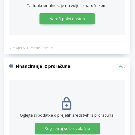
Ta funkcionalnost je na voljo le naročnikom.
Naroči polni dostop
Vir: AJPES, TSmedia (Status)
Financiranje iz proračuna
Več
Oglejte si podatke o prejetih sredstvih iz proračuna.
Registriraj se brezplačno