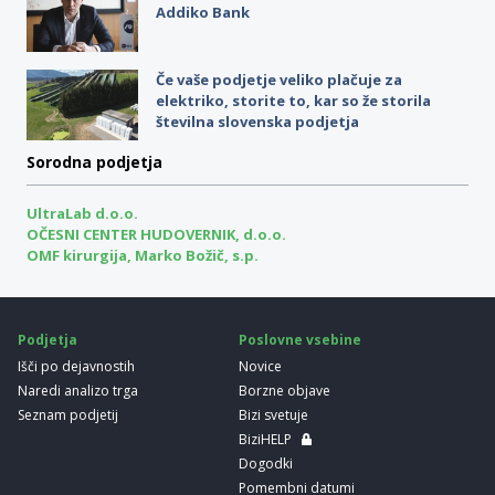
Addiko Bank
Če vaše podjetje veliko plačuje za
elektriko, storite to, kar so že storila
številna slovenska podjetja
Sorodna podjetja
UltraLab d.o.o.
OČESNI CENTER HUDOVERNIK, d.o.o.
OMF kirurgija, Marko Božič, s.p.
Podjetja
Poslovne vsebine
Išči po dejavnostih
Novice
Naredi analizo trga
Borzne objave
Seznam podjetij
Bizi svetuje
BiziHELP
Dogodki
Pomembni datumi