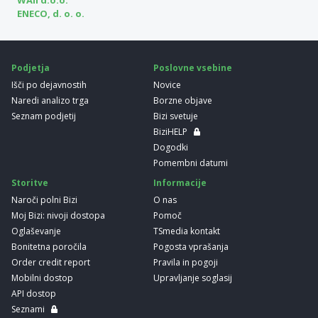
WAII d.o.o.
ENECO, d. o. o.
Podjetja
Poslovne vsebine
Išči po dejavnostih
Novice
Naredi analizo trga
Borzne objave
Seznam podjetij
Bizi svetuje
BiziHELP
Dogodki
Pomembni datumi
Storitve
Informacije
Naroči polni Bizi
O nas
Moj Bizi: nivoji dostopa
Pomoč
Oglaševanje
TSmedia kontakt
Bonitetna poročila
Pogosta vprašanja
Order credit report
Pravila in pogoji
Mobilni dostop
Upravljanje soglasij
API dostop
Seznami