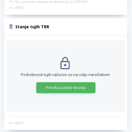
*X: TR v postopku stečaja ali likvidacije po ZFPPIPP
Vir: AJPES
Stanje tujih TRR
Podrobnosti tujih računov so na voljo naročnikom.
Preizkusi polni dostop
Vir: AJPES