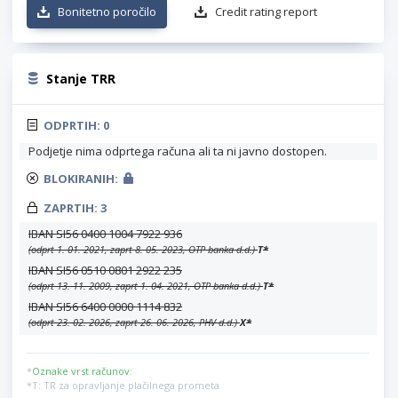
Bonitetno poročilo
Credit rating report
Stanje TRR
ODPRTIH:
0
Podjetje nima odprtega računa ali ta ni javno dostopen.
BLOKIRANIH:
ZAPRTIH:
3
IBAN SI56 0400 1004 7922 936
(odprt 1. 01. 2021, zaprt 8. 05. 2023, OTP banka d.d.)
T
*
IBAN SI56 0510 0801 2922 235
(odprt 13. 11. 2009, zaprt 1. 04. 2021, OTP banka d.d.)
T
*
IBAN SI56 6400 0000 1114 832
(odprt 23. 02. 2026, zaprt 26. 06. 2026, PHV d.d.)
X
*
*
Oznake vrst računov
:
*T: TR za opravljanje plačilnega prometa