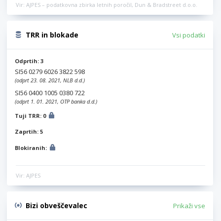
Vir: AJPES – podatkovna zbirka letnih poročil, Dun & Bradstreet d.o.o.
TRR in blokade
Vsi podatki
Odprtih: 3
SI56 0279 6026 3822 598
(odprt 23. 08. 2021, NLB d.d.)
SI56 0400 1005 0380 722
(odprt 1. 01. 2021, OTP banka d.d.)
Tuji TRR: 0
Zaprtih: 5
Blokiranih:
Vir: AJPES
Bizi obveščevalec
Prikaži vse