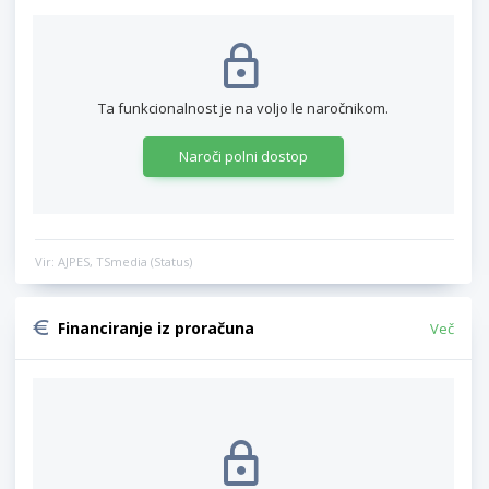
Ta funkcionalnost je na voljo le naročnikom.
Naroči polni dostop
Vir: AJPES, TSmedia (Status)
Financiranje iz proračuna
Več