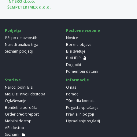
INTEKO d.o.o.
ŠEMPETER IMEX d.o.o.
Podjetja
Poslovne vsebine
Išči po dejavnostih
Novice
Naredi analizo trga
Borzne objave
Seznam podjetij
Bizi svetuje
BiziHELP
Dogodki
Pomembni datumi
Storitve
Informacije
Naroči polni Bizi
O nas
Moj Bizi: nivoji dostopa
Pomoč
Oglaševanje
TSmedia kontakt
Bonitetna poročila
Pogosta vprašanja
Order credit report
Pravila in pogoji
Mobilni dostop
Upravljanje soglasij
API dostop
Seznami