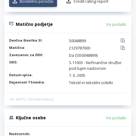
Bonitetno poročilo
Credit rating report
Matično podjetje
Vsi podatki
Davčna številka SI:
50048899
Matična:
2129787000
Zavezanec za DDV:
Da (SI50048899)
SKIS:
S.11003 - Nefinančne družbe
pod tujim nadzorom
Datum vpisa:
7. 6. 2005
Dejavnost TSmedia:
Tekstil in tekstilni izdelki
Vir: AJPES, TSmedia (Status)
Ključne osebe
Vsi podatki
Nadzorniki: