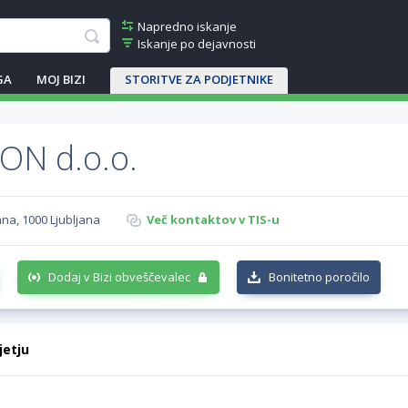
Napredno iskanje
Iskanje po dejavnosti
GA
MOJ BIZI
STORITVE ZA PODJETNIKE
ON d.o.o.
jana, 1000 Ljubljana
Več kontaktov v TIS-u
Dodaj v Bizi obveščevalec
Bonitetno poročilo
jetju