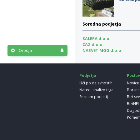
Sorodna podjetja
SALERA d.o.o.
CAZ d.o.o.
Orodja
NASVET MGG d.o.o.
Podjetja
Poslov
Išči po dejavnostih
Novice
Naredi analizo trga
Borzne
Seznam podjetij
Bizi sv
BiziHE
Dogod
Pomem