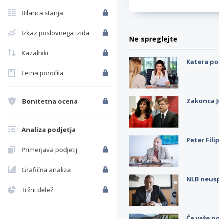
Bilanca stanja
Izkaz poslovnega izida
Ne spreglejte
Kazalniki
Katera po
Letna poročila
Zakonca J
Bonitetna ocena
Analiza podjetja
Peter Fili
Primerjava podjetij
Grafična analiza
NLB neus
Tržni delež
Če vaše po