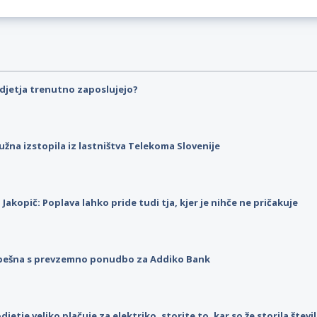
djetja trenutno zaposlujejo?
užna izstopila iz lastništva Telekoma Slovenije
p Jakopič: Poplava lahko pride tudi tja, kjer je nihče ne pričakuje
pešna s prevzemno ponudbo za Addiko Bank
djetje veliko plačuje za elektriko, storite to, kar so že storila štev