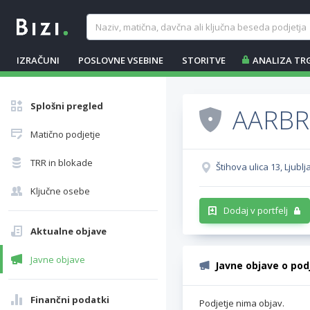
IZRAČUNI
POSLOVNE VSEBINE
STORITVE
ANALIZA TR
Splošni pregled
AARBR
Matično podjetje
TRR in blokade
Štihova ulica 13, Ljubl
Ključne osebe
Dodaj v portfelj
Aktualne objave
Javne objave
Javne objave o pod
Finančni podatki
Podjetje nima objav.