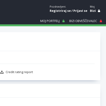
Pozdravljeni.
Moj
Registriraj se
/
Prijavi se
Bizi
MOJ PORTFELJ
BIZI OBVEŠČEVALEC
Credit rating report