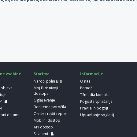
ne vsebine
Storitve
Informacije
Naroči polni Bizi
O nas
 objave
Moj Bizi: nivoji
Pomoč
dostopa
etuje
TSmedia kontakt
Oglaševanje
LP
Pogosta vprašanja
Bonitetna poročila
ki
Pravila in pogoji
Order credit report
bni datumi
Upravljanje soglasij
Mobilni dostop
API dostop
Seznami