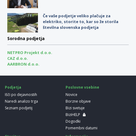
Če vaše podjetje veliko plačuje za
elektriko, storite to, kar so že storila
številna slovenska podjetja
Sorodna podjetja
NETPRO Projekt d.o.o.
CAZ d.o.o.
AARBRON d.o.o.
Podjetja
Poslovne vsebine
Išči po dejavnostih
Novice
Naredi analizo trga
Borzne objave
Seznam podjetij
Bizi svetuje
BiziHELP
Dogodki
Pomembni datumi