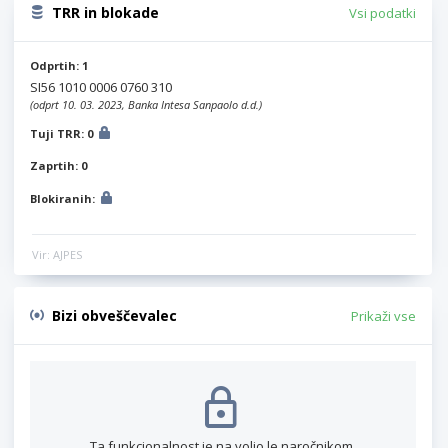
TRR in blokade
Vsi podatki
Odprtih: 1
SI56 1010 0006 0760 310
(odprt 10. 03. 2023, Banka Intesa Sanpaolo d.d.)
Tuji TRR: 0
Zaprtih: 0
Blokiranih:
Vir: AJPES
Bizi obveščevalec
Prikaži vse
Ta funkcionalnost je na voljo le naročnikom.