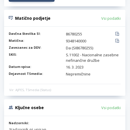
Matično podjetje
Vsi podatki
Davčna številka SI:
86780255
Matična:
9348140000
Zavezanec za DDV:
Da (SI86780255)
SKIS:
S.11002 - Nacionalne zasebne
nefinančne družbe
Datum vpisa:
16. 3. 2023
Dejavnost TSmedia:
Nepremičnine
Vir: AJPES, TSmedia (Status)
Ključne osebe
Vsi podatki
Nadzorniki: