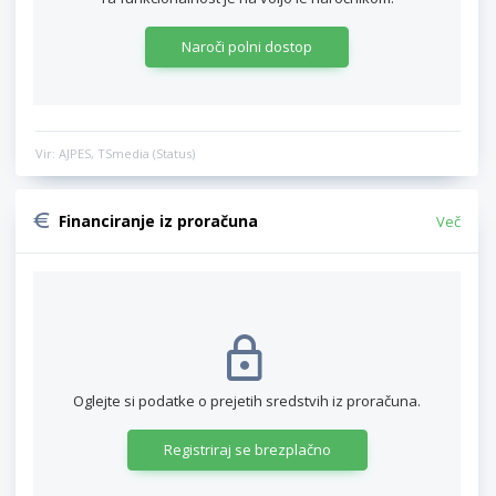
Naroči polni dostop
Vir: AJPES, TSmedia (Status)
Financiranje iz proračuna
Več
Oglejte si podatke o prejetih sredstvih iz proračuna.
Registriraj se brezplačno