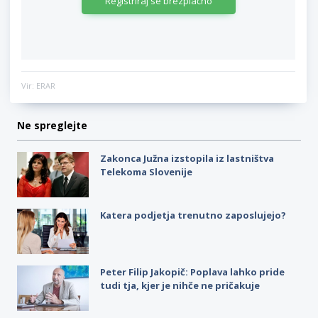
Registriraj se brezplačno
Vir: ERAR
Ne spreglejte
Zakonca Južna izstopila iz lastništva
Telekoma Slovenije
Katera podjetja trenutno zaposlujejo?
Peter Filip Jakopič: Poplava lahko pride
tudi tja, kjer je nihče ne pričakuje