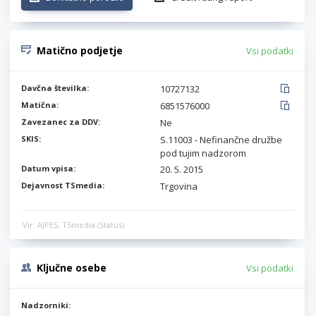
Matično podjetje
Vsi podatki
Davčna številka:
10727132
Matična:
6851576000
Zavezanec za DDV:
Ne
SKIS:
S.11003 - Nefinančne družbe
pod tujim nadzorom
Datum vpisa:
20. 5. 2015
Dejavnost TSmedia:
Trgovina
Vir: AJPES, TSmedia (Status)
Ključne osebe
Vsi podatki
Nadzorniki: