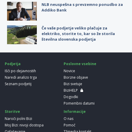
NLB neuspešna s prevzemno ponudbo za
Addiko Bank
Če vaše podjetje veliko plačuje za
elektriko, storite to, kar so že storila
številna slovenska podjetja
Podjetja
Poslovne vsebine
Išči po dejavnostih
Novice
Naredi analizo trga
Borzne objave
Seznam podjetij
Bizi svetuje
BiziHELP
Dogodki
Pomembni datumi
Storitve
Informacije
Naroči polni Bizi
O nas
Moj Bizi: nivoji dostopa
Pomoč
Oglaševanje
TSmedia kontakt