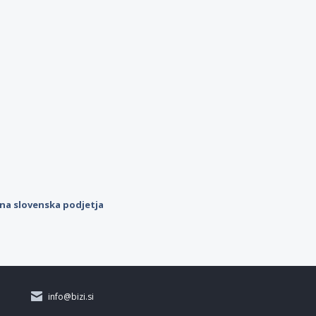
ilna slovenska podjetja
info@bizi.si