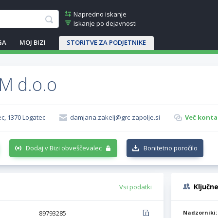
Napredno iskanje
Iskanje po dejavnosti
GA
MOJ BIZI
STORITVE ZA PODJETNIKE
M d.o.o
tec, 1370 Logatec
damjana.zakelj@grc-zapolje.si
Več konta
Dodaj v Bizi obveščevalec
Bonitetno poročilo
Ključn
Vsi podatki
89793285
Nadzorniki: