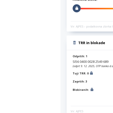
Vir: AJPES – podatkovna zbirka l
TRR in blokade
Odprtih: 1
SI56 0400 0028 2549 689
(odprt 9. 12. 2025, OTP banka d.d
Tuji TRR: 0
Zaprtih: 3
Blokiranih:
Vir: AJPES