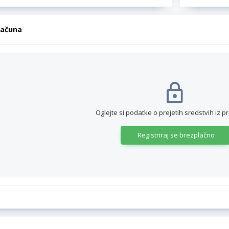
računa
Oglejte si podatke o prejetih sredstvih iz p
Registriraj se brezplačno