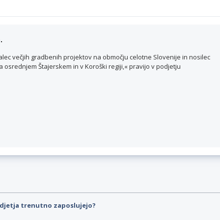
.
vajalec večjih gradbenih projektov na območju celotne Slovenije in nosilec
osrednjem Štajerskem in v Koroški regiji,« pravijo v podjetju
djetja trenutno zaposlujejo?