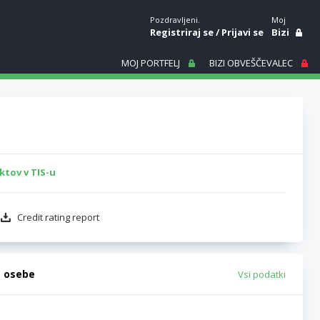
Pozdravljeni.
Moj
Registriraj se
/
Prijavi se
Bizi
MOJ PORTFELJ
BIZI OBVEŠČEVALEC
ktov v TIS-u
Credit rating report
e osebe
Vsi podatki