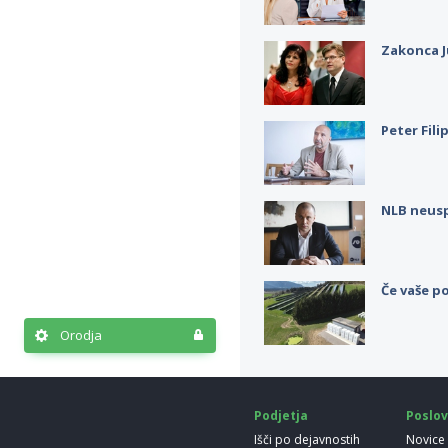
Zakonca J
Peter Fili
NLB neus
Če vaše po
Orodja
Podjetja
Poslov
Išči po dejavnostih
Novice