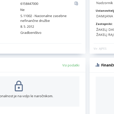
6158447000
Ne
Ustanovitelj
S.11002 - Nacionalne zasebne
nefinančne družbe
Zastopniki:
8. 5. 2012
Gradbeništvo
Vir: AJPES
Finanč
Vsi podatki
onalnost je na voljo le naročnikom.