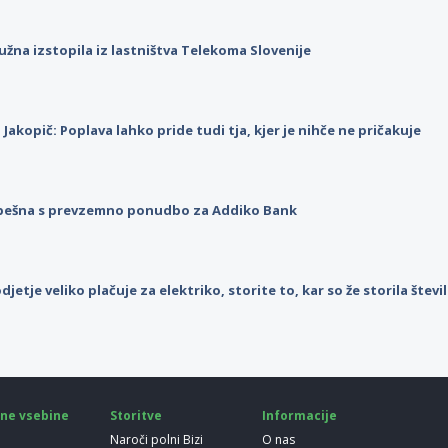
užna izstopila iz lastništva Telekoma Slovenije
p Jakopič: Poplava lahko pride tudi tja, kjer je nihče ne pričakuje
pešna s prevzemno ponudbo za Addiko Bank
djetje veliko plačuje za elektriko, storite to, kar so že storila štev
ne vsebine
Storitve
Informacije
Naroči polni Bizi
O nas