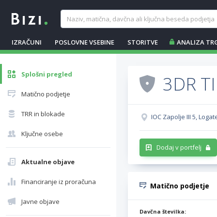
IZRAČUNI
POSLOVNE VSEBINE
STORITVE
ANALIZA TR
Splošni pregled
3DR TI
Matično podjetje
TRR in blokade
IOC Zapolje III 5, Loga
Ključne osebe
Dodaj v portfelj
Aktualne objave
Financiranje iz proračuna
Matično podjetje
Javne objave
Davčna številka: