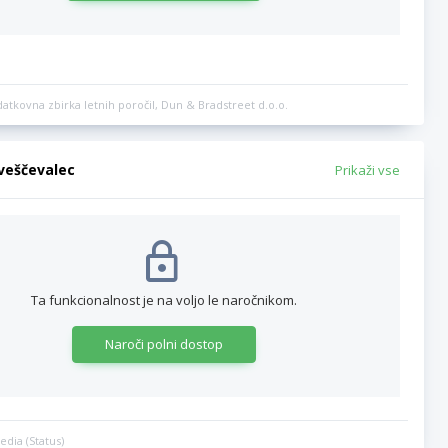
datkovna zbirka letnih poročil, Dun & Bradstreet d.o.o.
bveščevalec
Prikaži vse
Ta funkcionalnost je na voljo le naročnikom.
Naroči polni dostop
edia (Status)