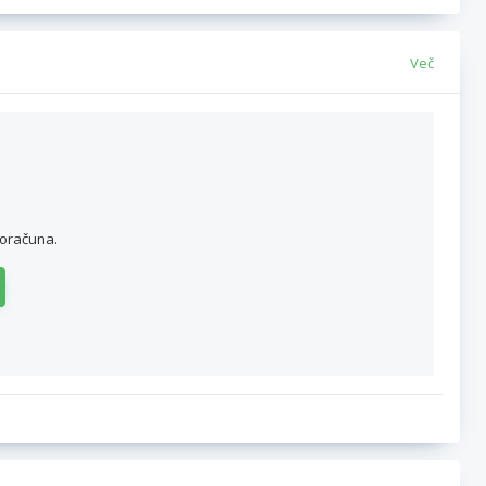
Več
roračuna.