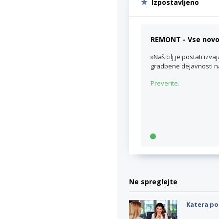
Izpostavljeno
REMONT - Vse novo
»Naš cilj je postati iz
gradbene dejavnosti na 
Preverite.
Ne spreglejte
Katera po