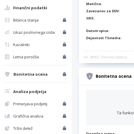
Matična:
Finančni podatki
Zavezanec za DDV:
SKIS:
Bilanca stanja
Datum vpisa:
Izkaz poslovnega izida
Dejavnost TSmedia:
Kazalniki
Letna poročila
Vir: AJPES, TSmedia (Status)
Bonitetna ocena
Bonitetna ocena
Analiza podjetja
Primerjava podjetij
Ta funkci
Grafična analiza
Tržni delež
Finančna ocena: