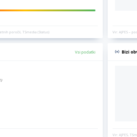
etnih poročil, TSmedia (Status)
Vir: AJPES – po
Bizi o
Vsi podatki
.)
Vir: AJPES, TSm