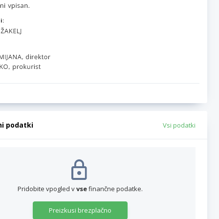
i:
ni podatki
Vsi podatki
Pridobite vpogled v
vse
finančne podatke.
Preizkusi brezplačno