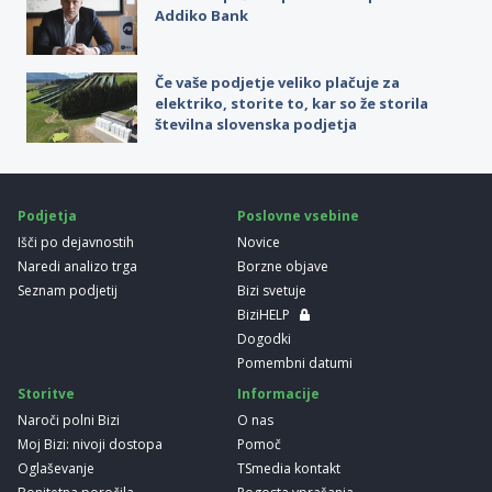
Addiko Bank
Če vaše podjetje veliko plačuje za
elektriko, storite to, kar so že storila
številna slovenska podjetja
Podjetja
Poslovne vsebine
Išči po dejavnostih
Novice
Naredi analizo trga
Borzne objave
Seznam podjetij
Bizi svetuje
BiziHELP
Dogodki
Pomembni datumi
Storitve
Informacije
Naroči polni Bizi
O nas
Moj Bizi: nivoji dostopa
Pomoč
Oglaševanje
TSmedia kontakt