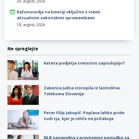
26. avgust, 2026
Računovodja na kmetiji vključno z vsemi
aktualnimi zakonskimi spremembami
18. avgust, 2026
Ne spreglejte
Katera podjetja trenutno zaposlujejo?
Zakonca Južna izstopila iz lastništva
Telekoma Slovenije
Peter Filip Jakopič: Poplava lahko pride
tudi tja, kjer je nihče ne pričakuje
NLB neuspešna s prevzemno ponudbo za