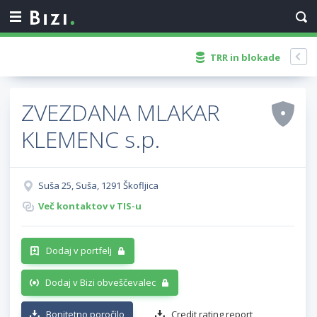
TRR in blokade
ZVEZDANA MLAKAR
KLEMENC s.p.
Suša 25, Suša, 1291 Škofljica
Več kontaktov v TIS-u
Dodaj v portfelj
Dodaj v Bizi obveščevalec
Bonitetno poročilo
Credit rating report