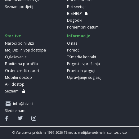
Seznam podjetij
Bizi svetuje
BiziHELP
Dogodki
Pomembni datumi
Storitve
Informacije
Naroči polni Bizi
O nas
Moj Bizi: nivoji dostopa
Pomoč
Oglaševanje
TSmedia kontakt
Bonitetna poročila
Pogosta vprašanja
Order credit report
Pravila in pogoji
Mobilni dostop
Upravljanje soglasij
API dostop
Seznami
info@bizi.si
Sledite nam:
© Vse pravice pridržane 1997-2026 TSmedia, medijske vsebine in storitve, d.o.o