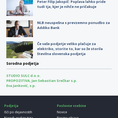
Peter Filip Jakopič: Poplava lahko pride
tudi tja, kjer je nihče ne pričakuje
NLB neuspešna s prevzemno ponudbo za
Addiko Bank
Če vaše podjetje veliko plačuje za
elektriko, storite to, kar so že storila
številna slovenska podjetja
Sorodna podjetja
STUDIO SULC d.o.o.
PROPOZITIVA, Jan Sebastian Srečkar s.p.
Eva Janković, s.p.
Podjetja
Poslovne vsebine
Išči po dejavnostih
Novice
Naredi analizo trga
Borzne objave