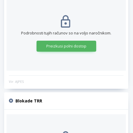
Podrobnosti tujih računov so na voljo naročnikom.
Preizkusi polni dostop
Vir: AJPES
Blokade TRR