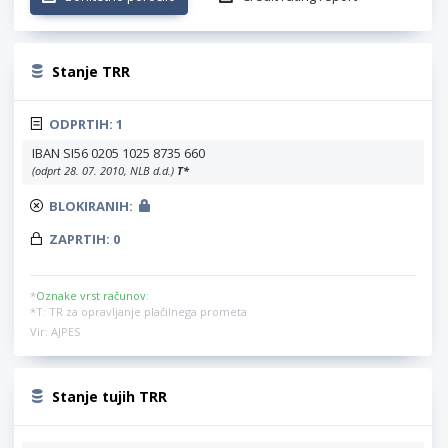
Stanje TRR
ODPRTIH:
1
IBAN SI56 0205 1025 8735 660
(odprt 28. 07. 2010, NLB d.d.)
T
*
BLOKIRANIH:
ZAPRTIH:
0
*
Oznake vrst računov
:
*T: TR za opravljanje plačilnega prometa
Vir: AJPES
Stanje tujih TRR