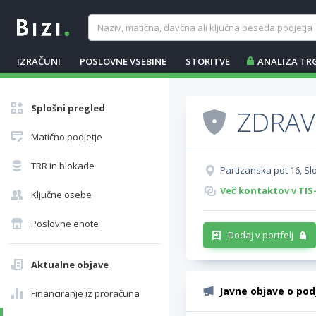
IZRAČUNI
POSLOVNE VSEBINE
STORITVE
ANALIZA TR
Splošni pregled
ZDRAV
Matično podjetje
TRR in blokade
Partizanska pot 16, S
Več kontaktov v TIS
Ključne osebe
Poslovne enote
Dodaj v portfelj
Aktualne objave
Javne objave o pod
Financiranje iz proračuna