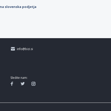
ilna slovenska podjetja
info@bizi.si
Sledite nam: