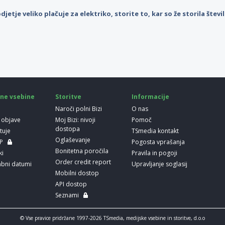
djetje veliko plačuje za elektriko, storite to, kar so že storila štev
ne vsebine
Storitve
Informacije
Naroči polni Bizi
O nas
 objave
Moj Bizi: nivoji
Pomoč
dostopa
etuje
TSmedia kontakt
Oglaševanje
LP
Pogosta vprašanja
Bonitetna poročila
ki
Pravila in pogoji
Order credit report
bni datumi
Upravljanje soglasij
Mobilni dostop
API dostop
Seznami
© Vse pravice pridržane 1997-2026 TSmedia, medijske vsebine in storitve, d.o.o