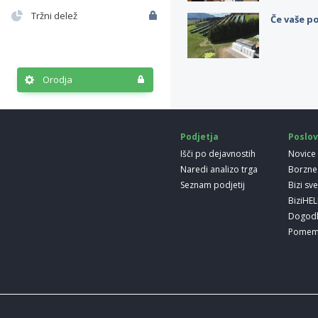
Tržni delež
Če vaše po
Orodja
Podjetja
Poslov
Išči po dejavnostih
Novice
Naredi analizo trga
Borzne
Seznam podjetij
Bizi sv
BiziHE
Dogod
Pomem