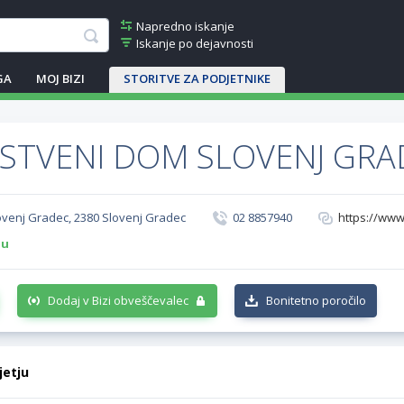
Napredno iskanje
Iskanje po dejavnosti
GA
MOJ BIZI
STORITVE ZA PODJETNIKE
STVENI DOM SLOVENJ GRA
lovenj Gradec, 2380 Slovenj Gradec
02 8857940
https://www
-u
Dodaj v Bizi obveščevalec
Bonitetno poročilo
jetju