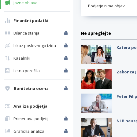
Javne objave
Podjetje nima objav.
Finančni podatki
Bilanca stanja
Ne spreglejte
Izkaz poslovnega izida
Katera po
Kazalniki
Letna poročila
Zakonca J
Bonitetna ocena
Peter Fili
Analiza podjetja
Primerjava podjetij
NLB neus
Grafična analiza