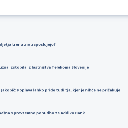
djetja trenutno zaposlujejo?
užna izstopila iz lastništva Telekoma Slovenije
p Jakopič: Poplava lahko pride tudi tja, kjer je nihče ne pričakuje
pešna s prevzemno ponudbo za Addiko Bank