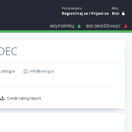
Pozdravljeni.
Moj
Registriraj se
/
Prijavi se
Bizi
MOJ PORTFELJ
BIZI OBVEŠČEVALEC
DEC
.zd-sg.si
info@zd-sg.si
Credit rating report