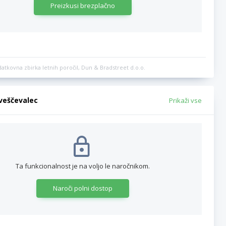
Preizkusi brezplačno
datkovna zbirka letnih poročil, Dun & Bradstreet d.o.o.
bveščevalec
Prikaži vse
Ta funkcionalnost je na voljo le naročnikom.
Naroči polni dostop