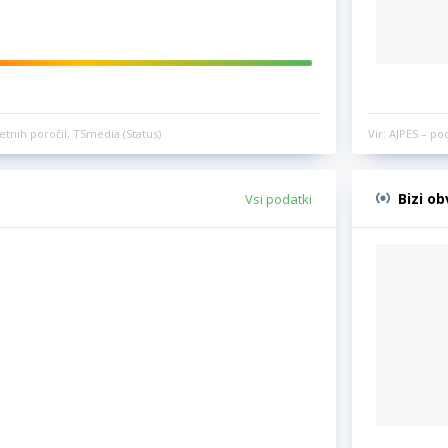
etnih poročil, TSmedia (Status)
Vir: AJPES – po
Bizi o
Vsi podatki