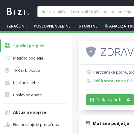
IZRAČUNI
POSLOVNE VSEBINE
STORITVE
ANALIZA TR
Splošni pregled
ZDRAV
Matično podjetje
TRR in blokade
Partizanska pot 16, S
Več kontaktov v TIS
Ključne osebe
Poslovne enote
Dodaj v portfelj
Aktualne objave
Matično podjetje
Financiranje iz proračuna