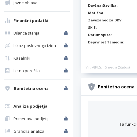
Javne objave
Davčna številka:
Matična:
Finančni podatki
Zavezanec za DDV:
SKIS:
Bilanca stanja
Datum vpisa:
Dejavnost TSmedia:
Izkaz poslovnega izida
Kazalniki
Vir: AJPES, TSmedia (Status)
Letna poročila
Bonitetna ocena
Bonitetna ocena
Analiza podjetja
Primerjava podjetij
Ta funkci
Grafična analiza