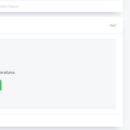
edia (Status)
Več
roračuna.