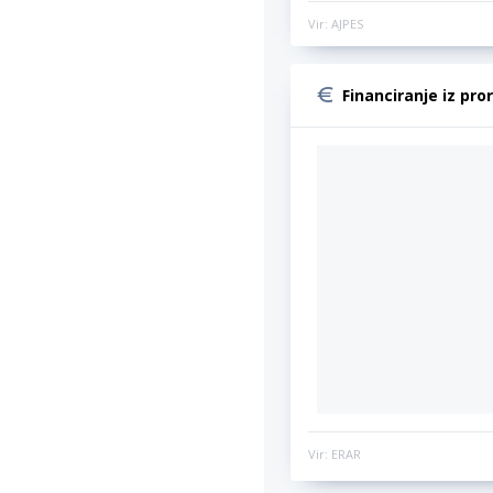
Vir: AJPES
Financiranje iz pro
Vir: ERAR