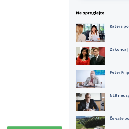
Ne spreglejte
Katera po
Zakonca J
Peter Fili
NLB neus
Če vaše po