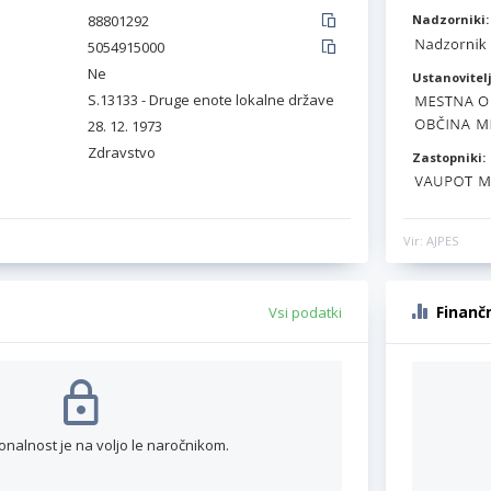
88801292
Nadzorniki:
5054915000
Ne
Ustanovitelj
S.13133 - Druge enote lokalne države
28. 12. 1973
Zdravstvo
Zastopniki:
Vir: AJPES
Finanč
Vsi podatki
onalnost je na voljo le naročnikom.