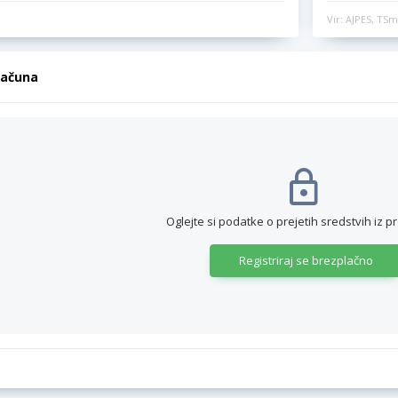
Vir: AJPES, TSm
računa
Oglejte si podatke o prejetih sredstvih iz p
Registriraj se brezplačno