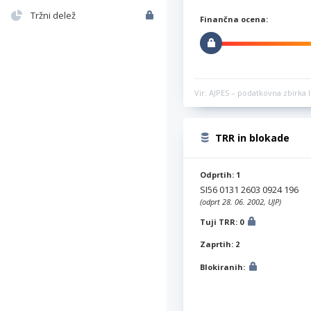
Tržni delež
Finančna ocena:
Vir: AJPES – podatkovna zbirka l
TRR in blokade
Odprtih: 1
SI56 0131 2603 0924 196
(odprt 28. 06. 2002, UJP)
Tuji TRR: 0
Zaprtih: 2
Blokiranih: