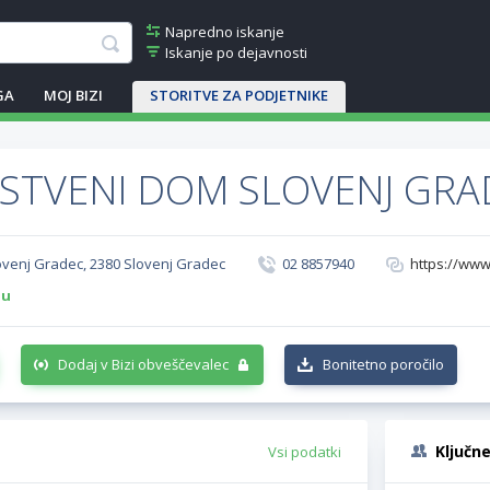
Napredno iskanje
Iskanje po dejavnosti
GA
MOJ BIZI
STORITVE ZA PODJETNIKE
STVENI DOM SLOVENJ GRA
lovenj Gradec, 2380 Slovenj Gradec
02 8857940
https://www
-u
Dodaj v Bizi obveščevalec
Bonitetno poročilo
Ključn
Vsi podatki