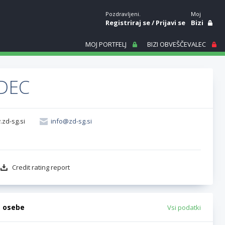
Pozdravljeni.
Moj
Registriraj se
/
Prijavi se
Bizi
MOJ PORTFELJ
BIZI OBVEŠČEVALEC
DEC
.zd-sg.si
info@zd-sg.si
Credit rating report
e osebe
Vsi podatki