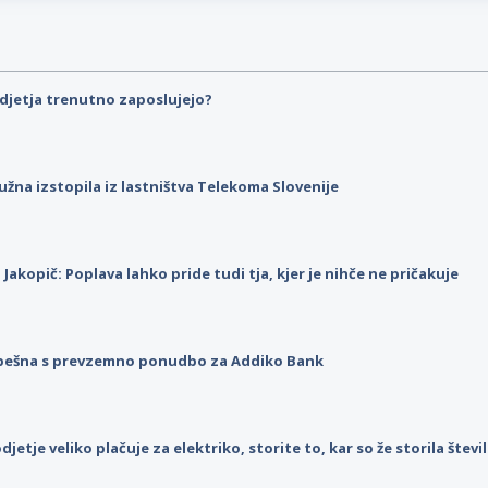
djetja trenutno zaposlujejo?
užna izstopila iz lastništva Telekoma Slovenije
p Jakopič: Poplava lahko pride tudi tja, kjer je nihče ne pričakuje
pešna s prevzemno ponudbo za Addiko Bank
djetje veliko plačuje za elektriko, storite to, kar so že storila štev