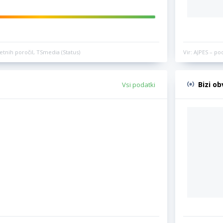
etnih poročil, TSmedia (Status)
Vir: AJPES – po
Bizi o
Vsi podatki