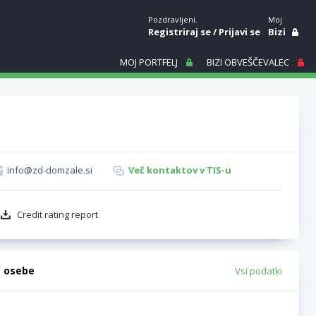
Pozdravljeni.
Moj
Registriraj se
/
Prijavi se
Bizi
MOJ PORTFELJ
BIZI OBVEŠČEVALEC
info@zd-domzale.si
Več kontaktov v TIS-u
Credit rating report
e osebe
Vsi podatki