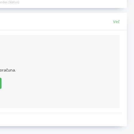
edia (Status)
Več
roračuna.