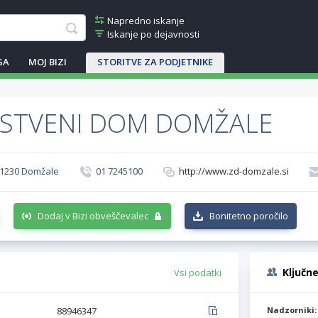
Napredno iskanje
Iskanje po dejavnosti
GA
MOJ BIZI
STORITVE ZA PODJETNIKE
STVENI DOM DOMŽALE
, 1230 Domžale
01 7245100
http://www.zd-domzale.si
Dodaj v Bizi obveščevalec
Bonitetno poročilo
Ključn
Vsi podatki
88946347
Nadzorniki: