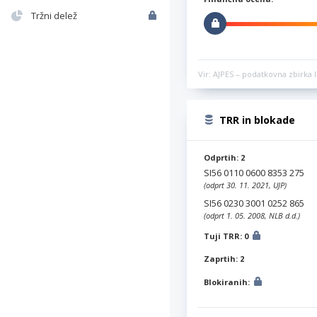
Tržni delež
Vir: AJPES – podatkovna zbirka l
TRR in blokade
Odprtih: 2
SI56 0110 0600 8353 275
(odprt 30. 11. 2021, UJP)
SI56 0230 3001 0252 865
(odprt 1. 05. 2008, NLB d.d.)
Tuji TRR: 0
Zaprtih: 2
Blokiranih: