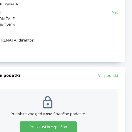
i:
Več
ni podatki
Vsi podatki
Pridobite vpogled v
vse
finančne podatke.
Preizkusi brezplačno