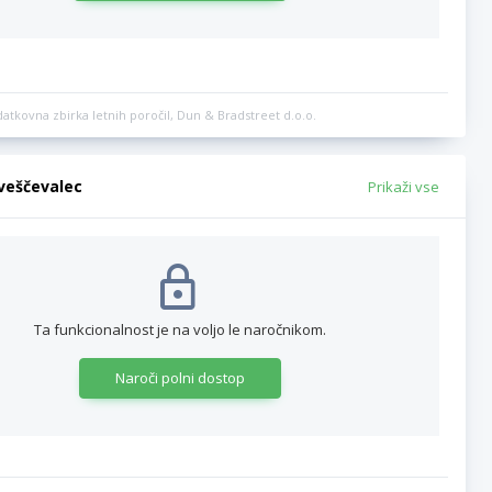
datkovna zbirka letnih poročil, Dun & Bradstreet d.o.o.
bveščevalec
Prikaži vse
Ta funkcionalnost je na voljo le naročnikom.
Naroči polni dostop