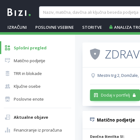
IZRAČUNI
POSLOVNE VSEBINE
STORITVE
ANALIZA TR
Splošni pregled
ZDRAV
Matično podjetje
TRR in blokade
Mestni trg 2, Domžale
Ključne osebe
Dodaj v portfelj
Poslovne enote
Aktualne objave
Matično podjetje
Financiranje iz proračuna
Davčna številka SI: