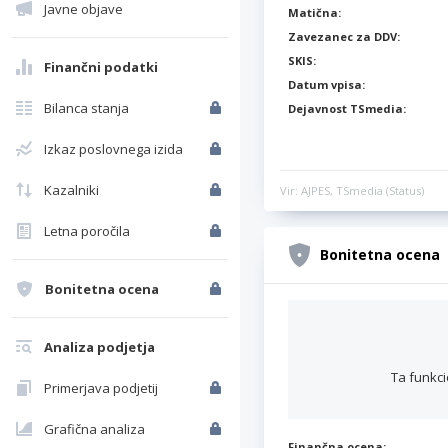
Javne objave
Matična:
Zavezanec za DDV:
SKIS:
Finančni podatki
Datum vpisa:
Bilanca stanja
Dejavnost TSmedia:
Izkaz poslovnega izida
Kazalniki
Vir: AJPES, TSmedia (Status)
Letna poročila
Bonitetna ocena
Bonitetna ocena
Analiza podjetja
Ta funkci
Primerjava podjetij
Grafična analiza
Finančna ocena: