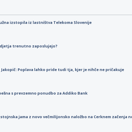
užna izstopila iz lastništva Telekoma Slovenije
djetja trenutno zaposlujejo?
p Jakopič: Poplava lahko pride tudi tja, kjer je nihče ne pričakuje
pešna s prevzemno ponudbo za Addiko Bank
stojnska jama z novo večmilijonsko naložbo na Cerknem začenja 