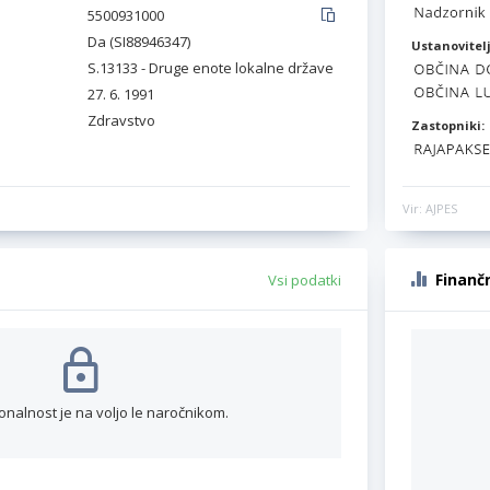
5500931000
Da (SI88946347)
Ustanovitelj
S.13133 - Druge enote lokalne države
27. 6. 1991
Zdravstvo
Zastopniki:
Vir: AJPES
Finanč
Vsi podatki
onalnost je na voljo le naročnikom.