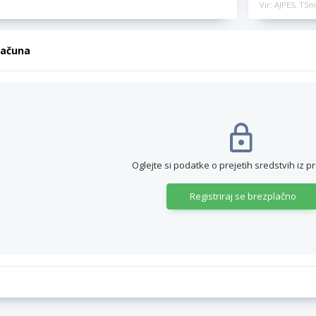
Vir: AJPES, TSm
računa
Oglejte si podatke o prejetih sredstvih iz p
Registriraj se brezplačno