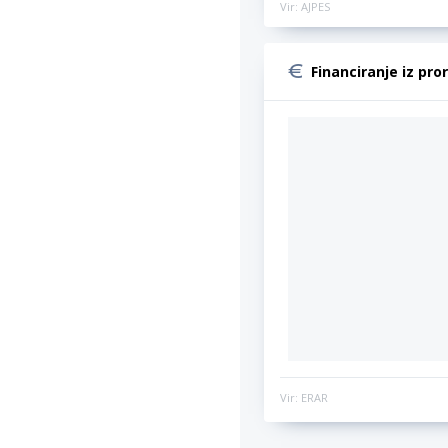
Vir: AJPES
Financiranje iz pro
Vir: ERAR