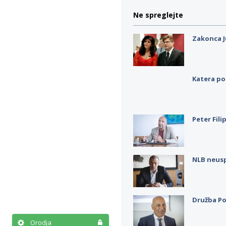
Ne spreglejte
Zakonca J
Katera po
Peter Fili
NLB neus
Družba Po
Orodja