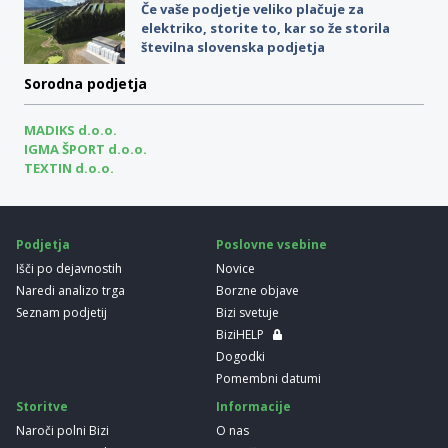
Če vaše podjetje veliko plačuje za
elektriko, storite to, kar so že storila
številna slovenska podjetja
Sorodna podjetja
MADIKS d.o.o.
IGMA ŠPORT d.o.o.
TEXTIN d.o.o.
Podjetja
Poslovne vsebine
Išči po dejavnostih
Novice
Naredi analizo trga
Borzne objave
Seznam podjetij
Bizi svetuje
BiziHELP
Dogodki
Pomembni datumi
Storitve
Informacije
Naroči polni Bizi
O nas