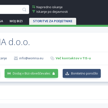
Napredno iskanje
Iskanje po dejavnosti
GA
MOJ BIZI
STORITVE ZA PODJETNIKE
 d.o.o.
tanje
info@womna.eu
Več kontaktov v TIS-u
Dodaj v Bizi obveščevalec
Bonitetno poročilo