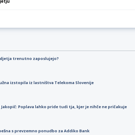
jetju
djetja trenutno zaposlujejo?
užna izstopila iz lastništva Telekoma Slovenije
p Jakopič: Poplava lahko pride tudi tja, kjer je nihče ne pričakuje
pešna s prevzemno ponudbo za Addiko Bank