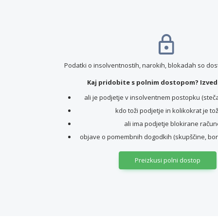
Podatki o insolventnostih, narokih, blokadah so do
Kaj pridobite s polnim dostopom? Izvede
ali je podjetje v insolventnem postopku (stečaj,
kdo toži podjetje in kolikokrat je to
ali ima podjetje blokirane račun
objave o pomembnih dogodkih (skupščine, borz
Preizkusi polni dostop