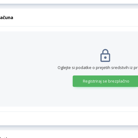
računa
Oglejte si podatke o prejetih sredstvih iz p
Registriraj se brezplačno