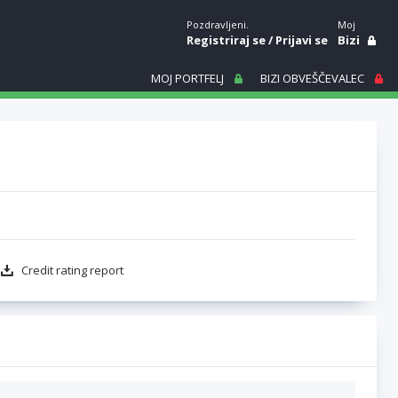
Pozdravljeni.
Moj
Registriraj se
/
Prijavi se
Bizi
MOJ PORTFELJ
BIZI OBVEŠČEVALEC
Credit rating report