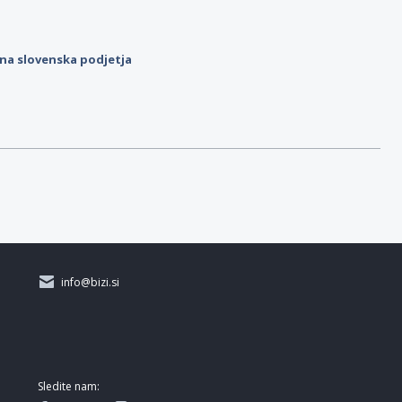
ilna slovenska podjetja
info@bizi.si
Sledite nam: