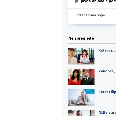
Javne objave o pod
Podjetje nima objav.
Ne spreglejte
Katera po
Zakonca J
Peter Fili
NLB neus