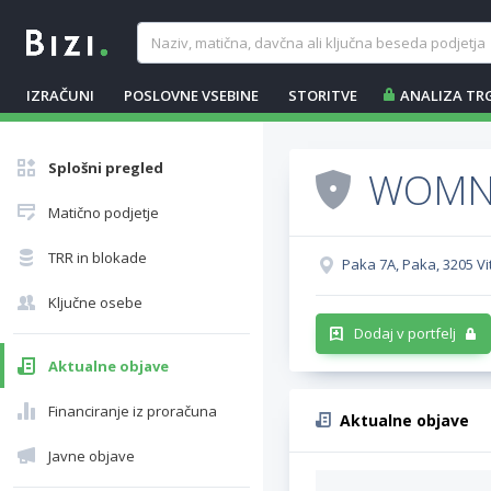
IZRAČUNI
POSLOVNE VSEBINE
STORITVE
ANALIZA TR
Splošni pregled
WOMNA
Matično podjetje
TRR in blokade
Paka 7A, Paka, 3205 Vi
Ključne osebe
Dodaj v portfelj
Aktualne objave
Financiranje iz proračuna
Aktualne objave
Javne objave