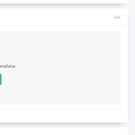
Več
roračuna.