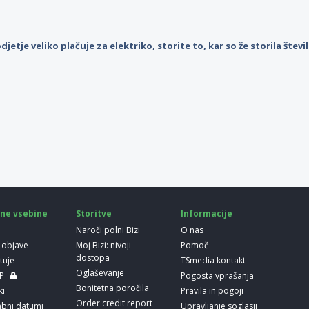
djetje veliko plačuje za elektriko, storite to, kar so že storila štev
ne vsebine
Storitve
Informacije
Naroči polni Bizi
O nas
 objave
Moj Bizi: nivoji
Pomoč
dostopa
etuje
TSmedia kontakt
Oglaševanje
LP
Pogosta vprašanja
Bonitetna poročila
ki
Pravila in pogoji
Order credit report
bni datumi
Upravljanje soglasij