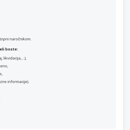
stopni naročnikom.
li boste:
 likvidacija,…),
ženo,
e,
ne informacije).