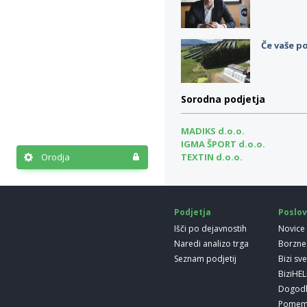
Če vaše po
Sorodna podjetja
MADIKS d.o.o.
IGMA ŠPORT d.o.o.
Orodja
TEXTIN d.o.o.
Podjetja
Poslov
Išči po dejavnostih
Novice
Naredi analizo trga
Borzne
Seznam podjetij
Bizi sv
BiziHE
Dogod
Pomem