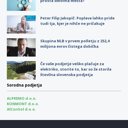
prosta delovna mesta?
Peter Filip Jakopič: Poplava lahko pride
tudi tja, kjer je nihče ne pričakuje
Skupina NLB v prvem polletju z 252,4
milijona evrov čistega dobička
Če vaše podjetje veliko plačuje za
elektriko, storite to, kar so že storila
številna slovenska podjetja
Sorodna podjetja
ALPREMO d.o.o.
KONMONT d.o.o.
AlConSol d.o.o.