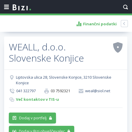
Finančni podatki
WEALL, d.o.o.
Slovenske Konjice
Liptovska ulica 28, Slovenske Konjice, 3210 Slovenske
Konjice
041 322797
03 7592321
weal@siol.net
Več kontaktov v TIS-u
Dodaj v portfelj
Dodaj v Bizi obveščevalec