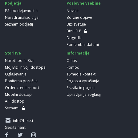
Podjetja
Poslovne vsebine
Išči po dejavnostih
Novice
Naredi analizo trga
Borzne objave
Seznam podjetij
Bizi svetuje
BiziHELP
Dogodki
Pomembni datumi
Storitve
Informacije
Naroči polni Bizi
O nas
Moj Bizi: nivoji dostopa
Pomoč
Oglaševanje
TSmedia kontakt
Bonitetna poročila
Pogosta vprašanja
Order credit report
Pravila in pogoji
Mobilni dostop
Upravljanje soglasij
API dostop
Seznami
info@bizi.si
Sledite nam: