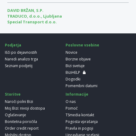
DAVID BRŽAN, S.P.
TRADUCO, d.o.o., Ljubljana
Special Transport d.o.o.
Podjetja
Poslovne vsebine
Išči po dejavnostih
Novice
Naredi analizo trga
Borzne objave
Seznam podjetij
Bizi svetuje
BiziHELP
Dogodki
Pomembni datumi
Storitve
Informacije
Naroči polni Bizi
O nas
Moj Bizi: nivoji dostopa
Pomoč
Oglaševanje
TSmedia kontakt
Bonitetna poročila
Pogosta vprašanja
Order credit report
Pravila in pogoji
Mobilni dostop
Upravljanje soglasij