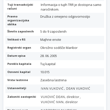
Informacija o tujih TRR je dostopna samo
Tuji transakcijski
računi
naročnikom.
Družba z omejeno odgovornostjo
Pravno
organizacijska
oblika
5 do 9 zaposlenih
Število zaposlenih
Majhne enote
Velikost v RS
Okrožno sodišče Maribor
Registrski organ
28. 06. 2005
Datum vpisa
Tuj kapital
Poreklo kapitala
10.015
Osnovni kapital
Zasebna lastnina
Vrsta lastnine
,
Ustanovitelji
,
Zakoniti zastopniki