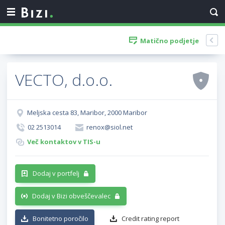
Matično podjetje
VECTO, d.o.o.
Meljska cesta 83, Maribor, 2000 Maribor
02 2513014
renox@siol.net
Več kontaktov v TIS-u
Dodaj v portfelj
Dodaj v Bizi obveščevalec
Bonitetno poročilo
Credit rating report