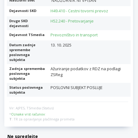
Nadzorni svet
H49.410 - Cestni tovorni prevoz
Dejavnosti SKD
H52.240 - Pretovarjanje
Druge SKD
dejavnosti
Prevozništvo in transport
Dejavnost TSmedia
13. 10. 2025
Datum zadnje
spremembe
poslovnega
subjekta
Ažuriranje podatkov z RDZ na podlagi
Zadnja sprememba
poslovnega
ZSReg
subjekta
POSLOVNI SUBJEKT POSLUJE
Status poslovnega
subjekta
Vir: AJPES, TSmedia (Status)
*
Oznake vrst računov
:
T
: TR za opravljanje plačilnega prometa
Ne spreglejte