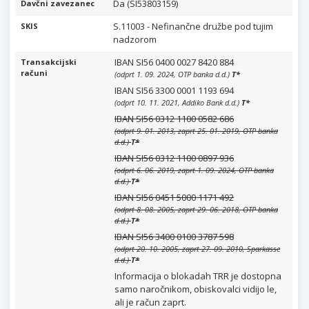
Da (SI53803159)
Davčni zavezanec
S.11003 - Nefinančne družbe pod tujim
SKIS
nadzorom
IBAN SI56 0400 0027 8420 884
Transakcijski
računi
(odprt 1. 09. 2024, OTP banka d.d.)
T
*
IBAN SI56 3300 0001 1193 694
(odprt 10. 11. 2021, Addiko Bank d.d.)
T
*
IBAN SI56 0312 1100 0582 686
(odprt 9. 01. 2013, zaprt 25. 01. 2019, OTP banka
d.d.)
T
*
IBAN SI56 0312 1100 0897 936
(odprt 6. 06. 2019, zaprt 1. 09. 2024, OTP banka
d.d.)
T
*
IBAN SI56 0451 5000 1171 492
(odprt 8. 08. 2005, zaprt 29. 06. 2018, OTP banka
d.d.)
T
*
IBAN SI56 3400 0100 3787 598
(odprt 20. 10. 2005, zaprt 27. 09. 2010, Sparkasse
d.d.)
T
*
Informacija o blokadah TRR je dostopna
samo naročnikom, obiskovalci vidijo le,
ali je račun zaprt.