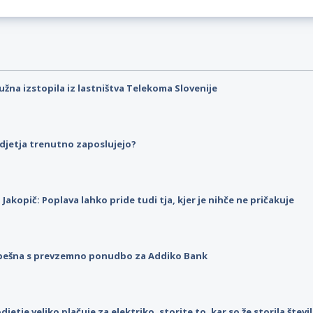
užna izstopila iz lastništva Telekoma Slovenije
djetja trenutno zaposlujejo?
p Jakopič: Poplava lahko pride tudi tja, kjer je nihče ne pričakuje
pešna s prevzemno ponudbo za Addiko Bank
djetje veliko plačuje za elektriko, storite to, kar so že storila štev