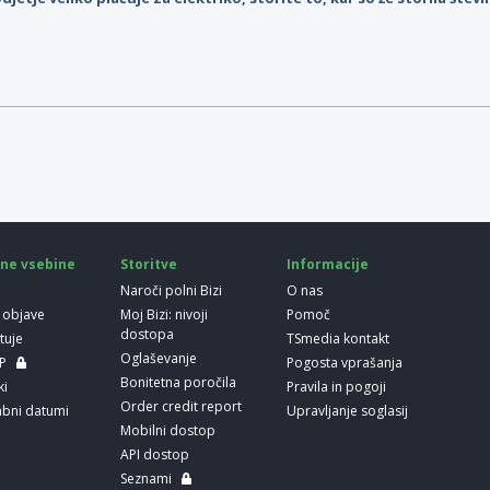
ne vsebine
Storitve
Informacije
Naroči polni Bizi
O nas
 objave
Moj Bizi: nivoji
Pomoč
dostopa
etuje
TSmedia kontakt
Oglaševanje
LP
Pogosta vprašanja
Bonitetna poročila
ki
Pravila in pogoji
Order credit report
bni datumi
Upravljanje soglasij
Mobilni dostop
API dostop
Seznami