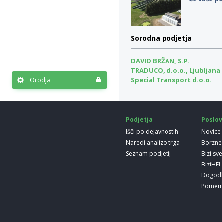
Sorodna podjetja
DAVID BRŽAN, S.P.
TRADUCO, d.o.o., Ljubljana
Orodja
Special Transport d.o.o.
Podjetja
Poslov
Išči po dejavnostih
Novice
Naredi analizo trga
Borzne
Seznam podjetij
Bizi sv
BiziHE
Dogod
Pomem