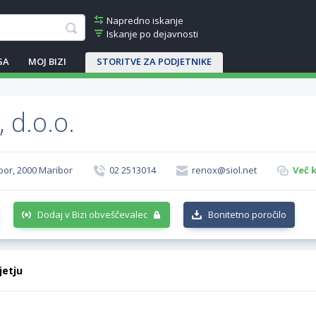
Napredno iskanje
Iskanje po dejavnosti
GA
MOJ BIZI
STORITVE ZA PODJETNIKE
 d.o.o.
bor, 2000 Maribor
02 2513014
renox@siol.net
Več 
Dodaj v Bizi obveščevalec
Bonitetno poročilo
jetju