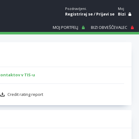
Pozdravljeni.
Moj
Registriraj se
/
Prijavi se
Bizi
MOJ PORTFELJ
BIZI OBVEŠČEVALEC
kontaktov v TIS-u
Credit rating report