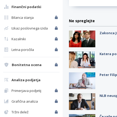
Finančni podatki
Bilanca stanja
Ne spreglejte
Izkaz poslovnega izida
Zakonca J
Kazalniki
Letna poročila
Katera po
Bonitetna ocena
Peter Fili
Analiza podjetja
Primerjava podjetij
NLB neus
Grafična analiza
Tržni delež
Če vaše po