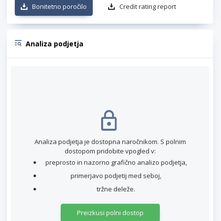
Bonitetno poročilo
Credit rating report
Analiza podjetja
Analiza podjetja je dostopna naročnikom. S polnim
dostopom pridobite vpogled v:
preprosto in nazorno grafično analizo podjetja,
primerjavo podjetij med seboj,
tržne deleže.
Preizkusi polni dostop