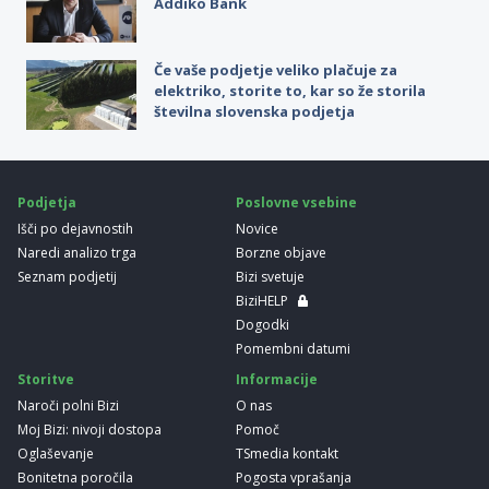
Addiko Bank
Če vaše podjetje veliko plačuje za
elektriko, storite to, kar so že storila
številna slovenska podjetja
Podjetja
Poslovne vsebine
Išči po dejavnostih
Novice
Naredi analizo trga
Borzne objave
Seznam podjetij
Bizi svetuje
BiziHELP
Dogodki
Pomembni datumi
Storitve
Informacije
Naroči polni Bizi
O nas
Moj Bizi: nivoji dostopa
Pomoč
Oglaševanje
TSmedia kontakt
Bonitetna poročila
Pogosta vprašanja