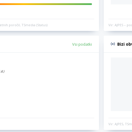
etnih poročil, TSmedia (Status)
Vir: AJPES – po
Bizi o
Vsi podatki
.d.)
Vir: AJPES, TSm