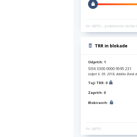
Vir: AJPES – podatkovna zbirka l
TRR in blokade
Odprtih: 1
SI56 3300 0000 9595 231
(odprt 6. 09. 2018, Addiko Bank d
Tuji TRR: 0
Zaprtih: 0
Blokiranih:
Vir: AJPES