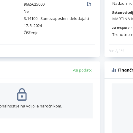
9665625000
Ne
Ustanovitelj
S.14100 - Samozaposleni delodajalci
17. 5. 2024
Zastopniki:
Čiščenje
Vir: AJPES
Finanč
Vsi podatki
onalnost je na voljo le naročnikom.