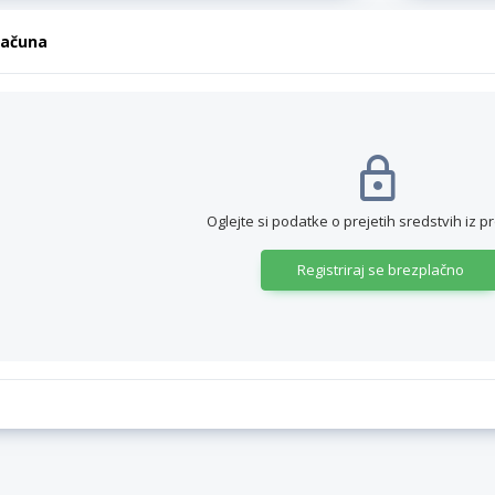
računa
Oglejte si podatke o prejetih sredstvih iz p
Registriraj se brezplačno