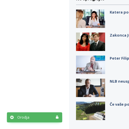
Katera po
Zakonca J
Peter Fili
NLB neus
Če vaše po
Orodja