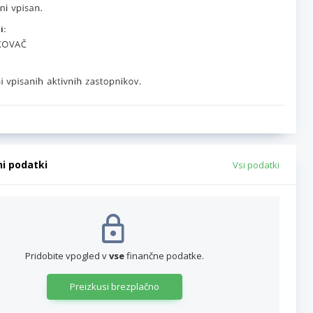
i:
ni podatki
Vsi podatki
Pridobite vpogled v
vse
finančne podatke.
Preizkusi brezplačno