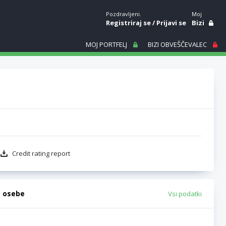
Pozdravljeni.
Moj
Registriraj se
/
Prijavi se
Bizi
MOJ PORTFELJ
BIZI OBVEŠČEVALEC
Credit rating report
e osebe
Vsi podatki