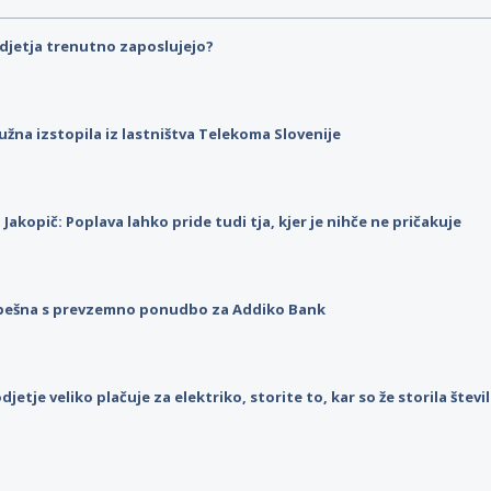
djetja trenutno zaposlujejo?
užna izstopila iz lastništva Telekoma Slovenije
p Jakopič: Poplava lahko pride tudi tja, kjer je nihče ne pričakuje
pešna s prevzemno ponudbo za Addiko Bank
djetje veliko plačuje za elektriko, storite to, kar so že storila štev