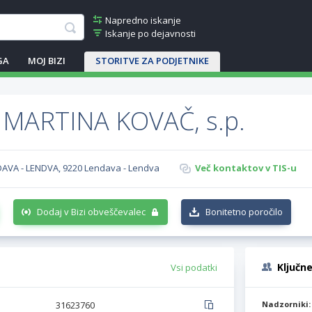
Napredno iskanje
Iskanje po dejavnosti
GA
MOJ BIZI
STORITVE ZA PODJETNIKE
 MARTINA KOVAČ, s.p.
NDAVA - LENDVA, 9220 Lendava - Lendva
Več kontaktov v TIS-u
Dodaj v Bizi obveščevalec
Bonitetno poročilo
Ključn
Vsi podatki
31623760
Nadzorniki: