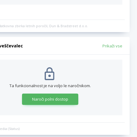
datkovna zbirka letnih poročil, Dun & Bradstreet d.o.o.
bveščevalec
Prikaži vse
Ta funkcionalnost je na voljo le naročnikom.
Naroči polni dostop
edia (Status)