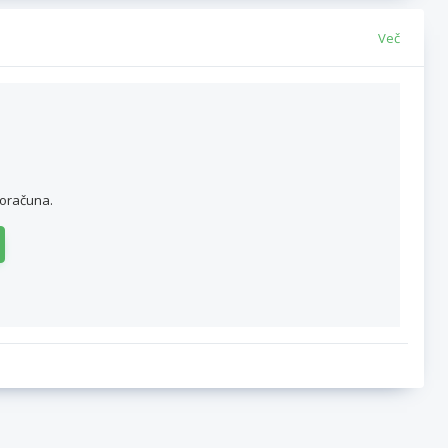
Več
roračuna.