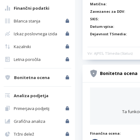
Matična:
Finančni podatki
Zavezanec za DDV:
SKIS:
Bilanca stanja
Datum vpisa:
Izkaz poslovnega izida
Dejavnost TSmedia:
Kazalniki
Vir: AJPES, TSmedia (Status)
Letna poročila
Bonitetna ocena
Bonitetna ocena
Analiza podjetja
Primerjava podjetij
Ta funkci
Grafična analiza
Finančna ocena:
Tržni delež