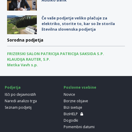
Če vaše podjetje veliko plačuje za
elektriko, storite to, kar so že storila
številna slovenska podjetja
Sorodna podjetja
FRIZERSKI SALON PATRICIJA PATRICIJA SAKSIDA S.P.
KLAUDIJA RAUTER, S.P.
Metka Vavh s.p.
Podjetja
Poslovne vsebine
Išči po dejavnostih
Novice
Naredi analizo trga
Borzne objave
Seznam podjetij
Bizi svetuje
BiziHELP
Dogodki
Pomembni datumi