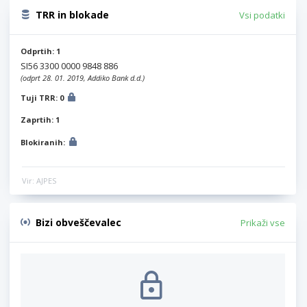
TRR in blokade
Vsi podatki
Odprtih: 1
SI56 3300 0000 9848 886
(odprt 28. 01. 2019, Addiko Bank d.d.)
Tuji TRR: 0
Zaprtih: 1
Blokiranih:
Vir: AJPES
Bizi obveščevalec
Prikaži vse