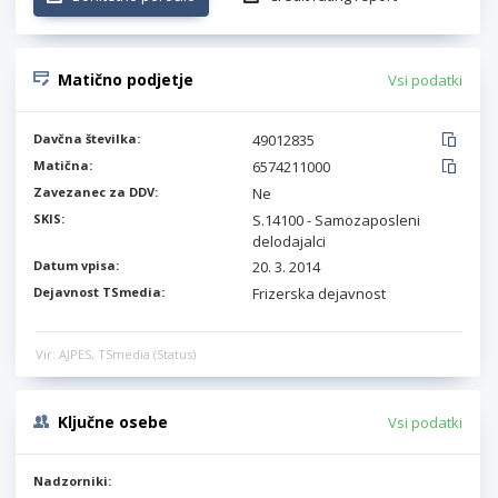
Matično podjetje
Vsi podatki
Davčna številka:
49012835
Matična:
6574211000
Zavezanec za DDV:
Ne
SKIS:
S.14100 - Samozaposleni
delodajalci
Datum vpisa:
20. 3. 2014
Dejavnost TSmedia:
Frizerska dejavnost
Vir: AJPES, TSmedia (Status)
Ključne osebe
Vsi podatki
Nadzorniki: