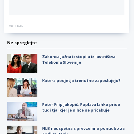
Vir: ERAR
Ne spreglejte
Zakonca Južna izstopila iz lastništva
Telekoma Slovenije
Katera podjetja trenutno zaposlujejo?
Peter Filip Jakopič: Poplava lahko pride
tudi tja, kjer je nihče ne pričakuje
NLB neuspešna s prevzemno ponudbo za
Addiko Bank