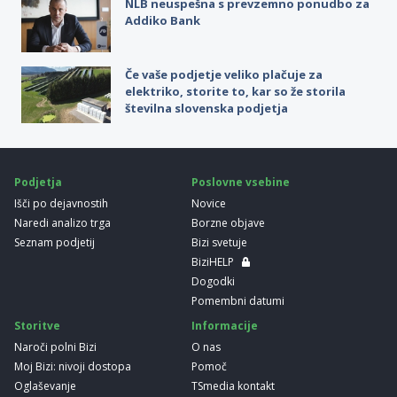
NLB neuspešna s prevzemno ponudbo za
Addiko Bank
Če vaše podjetje veliko plačuje za
elektriko, storite to, kar so že storila
številna slovenska podjetja
Podjetja
Poslovne vsebine
Išči po dejavnostih
Novice
Naredi analizo trga
Borzne objave
Seznam podjetij
Bizi svetuje
BiziHELP
Dogodki
Pomembni datumi
Storitve
Informacije
Naroči polni Bizi
O nas
Moj Bizi: nivoji dostopa
Pomoč
Oglaševanje
TSmedia kontakt