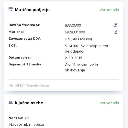
Matično podjetje
Vsi podatki
Davčna številka SI:
83320300
Matična:
6928331000
Zavezanec za DDV:
Da (SI83320300)
SKIS:
S.14100 - Samozaposleni
delodajalci
Datum vpisa:
2. 10. 2015
Dejavnost TSmedia:
Grafične storitve in
oblikovanje
Vir: AJPES, TSmedia (Status)
Ključne osebe
Vsi podatki
Nadzorniki: