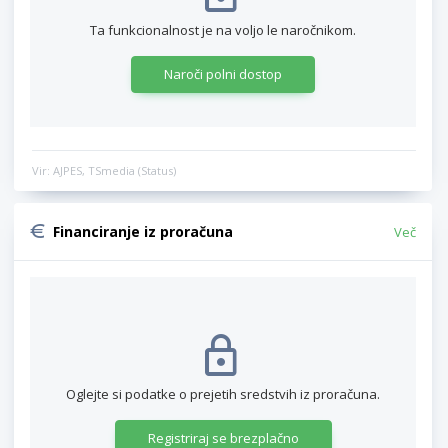
Ta funkcionalnost je na voljo le naročnikom.
Naroči polni dostop
Vir: AJPES, TSmedia (Status)
Financiranje iz proračuna
Več
Oglejte si podatke o prejetih sredstvih iz proračuna.
Registriraj se brezplačno