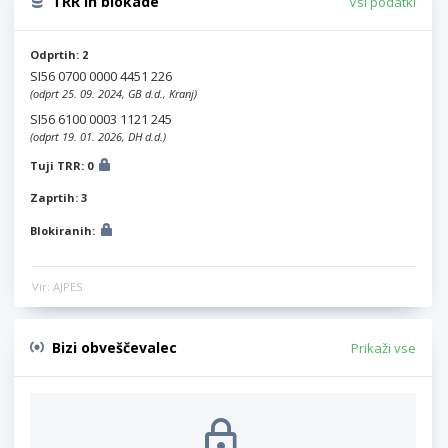
TRR in blokade
Vsi podatki
Odprtih: 2
SI56 0700 0000 4451 226
(odprt 25. 09. 2024, GB d.d., Kranj)
SI56 6100 0003 1121 245
(odprt 19. 01. 2026, DH d.d.)
Tuji TRR: 0
Zaprtih: 3
Blokiranih:
Vir: AJPES
Bizi obveščevalec
Prikaži vse