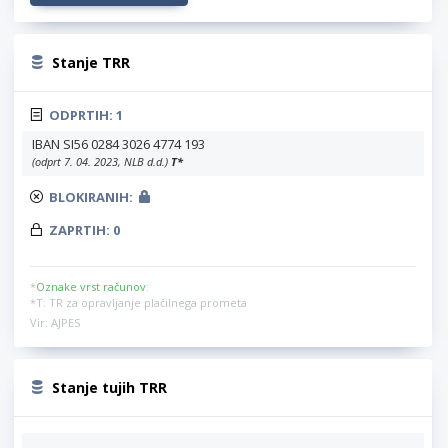
Stanje TRR
ODPRTIH:
1
IBAN SI56 0284 3026 4774 193
(odprt 7. 04. 2023, NLB d.d.)
T
*
BLOKIRANIH:
ZAPRTIH:
0
*
Oznake vrst računov
:
*T: TR za opravljanje plačilnega prometa
Vir: AJPES
Stanje tujih TRR