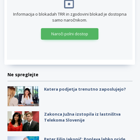
Informacija o blokadah TRR in zgodovini blokad je dostopna
samo naročnikom.
Naroči polni dostop
Ne spreglejte
Katera podjetja trenutno zaposlujejo?
Zakonca Južna izstopila iz lastništva
Telekoma Slovenije
Peter Filip Jakopič: Poplava lahko pride