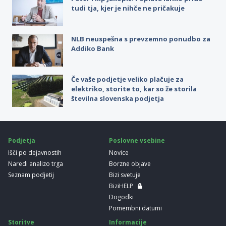
tudi tja, kjer je nihče ne pričakuje
NLB neuspešna s prevzemno ponudbo za
Addiko Bank
Če vaše podjetje veliko plačuje za
elektriko, storite to, kar so že storila
številna slovenska podjetja
Podjetja
Poslovne vsebine
Išči po dejavnostih
Novice
Naredi analizo trga
Borzne objave
Seznam podjetij
Bizi svetuje
BiziHELP
Dogodki
Pomembni datumi
Storitve
Informacije