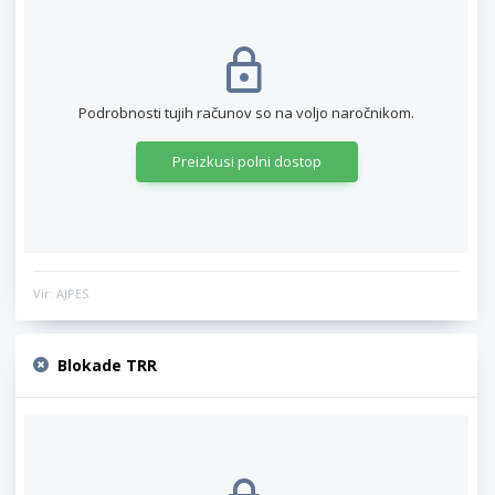
Podrobnosti tujih računov so na voljo naročnikom.
Preizkusi polni dostop
Vir: AJPES
Blokade TRR