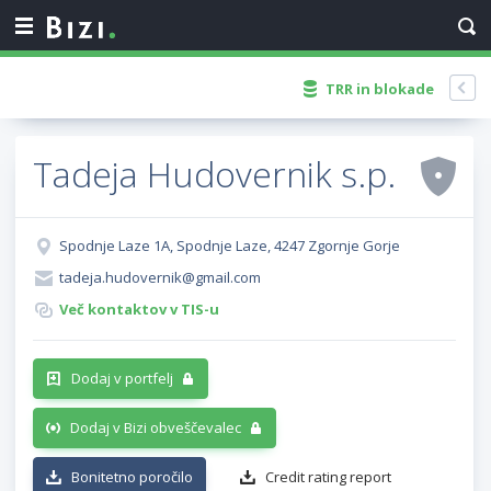
TRR in blokade
Tadeja Hudovernik s.p.
Spodnje Laze 1A, Spodnje Laze, 4247 Zgornje Gorje
tadeja.hudovernik@gmail.com
Več kontaktov v TIS-u
Dodaj v portfelj
Dodaj v Bizi obveščevalec
Bonitetno poročilo
Credit rating report