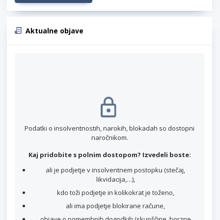
Aktualne objave
Podatki o insolventnostih, narokih, blokadah so dostopni
naročnikom.
Kaj pridobite s polnim dostopom? Izvedeli boste:
ali je podjetje v insolventnem postopku (stečaj,
likvidacija,…),
kdo toži podjetje in kolikokrat je toženo,
ali ima podjetje blokirane račune,
objave o pomembnih dogodkih (skupščine, borzne