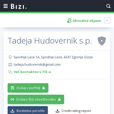
Aktualne objave
Tadeja Hudovernik s.p.
Spodnje Laze 1A, Spodnje Laze, 4247 Zgornje Gorje
tadeja.hudovernik@gmail.com
Več kontaktov v TIS-u
Dodaj v portfelj
Dodaj v Bizi obveščevalec
Bonitetno poročilo
Credit rating report