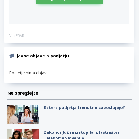
Vir: ERAR
Javne objave o podjetju
Podjetje nima objav.
Ne spreglejte
Katera podjetja trenutno zaposlujejo?
Zakonca Južna izstopila iz lastništva
Telekoma Slovenije