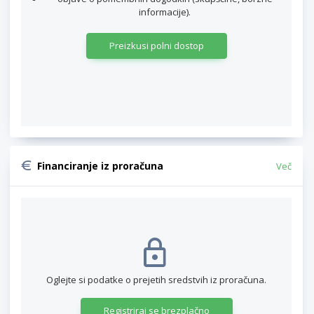
informacije).
Preizkusi polni dostop
Financiranje iz proračuna
Več
Oglejte si podatke o prejetih sredstvih iz proračuna.
Registriraj se brezplačno