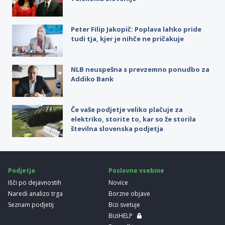
Peter Filip Jakopič: Poplava lahko pride
tudi tja, kjer je nihče ne pričakuje
NLB neuspešna s prevzemno ponudbo za
Addiko Bank
Če vaše podjetje veliko plačuje za
elektriko, storite to, kar so že storila
številna slovenska podjetja
Podjetja
Poslovne vsebine
Išči po dejavnostih
Novice
Naredi analizo trga
Borzne objave
Seznam podjetij
Bizi svetuje
BiziHELP