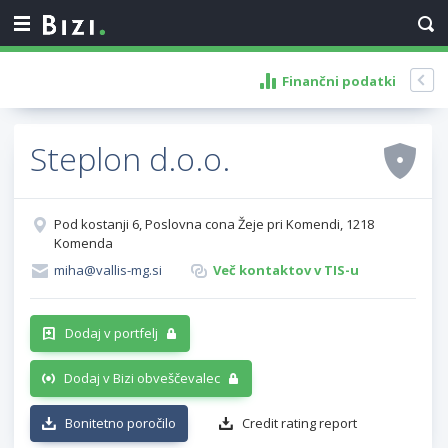
Finančni podatki
Steplon d.o.o.
Pod kostanji 6, Poslovna cona Žeje pri Komendi, 1218
Komenda
miha@vallis-mg.si
Več kontaktov v TIS-u
Dodaj v portfelj
Dodaj v Bizi obveščevalec
Bonitetno poročilo
Credit rating report