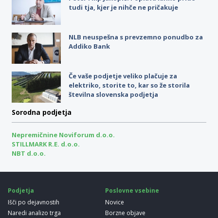
tudi tja, kjer je nihče ne pričakuje
NLB neuspešna s prevzemno ponudbo za
Addiko Bank
Če vaše podjetje veliko plačuje za
elektriko, storite to, kar so že storila
številna slovenska podjetja
Sorodna podjetja
Nepremičnine Noviforum d.o.o.
STILLMARK R.E. d.o.o.
NBT d.o.o.
Podjetja
Poslovne vsebine
Išči po dejavnostih
Novice
Naredi analizo trga
Borzne objave