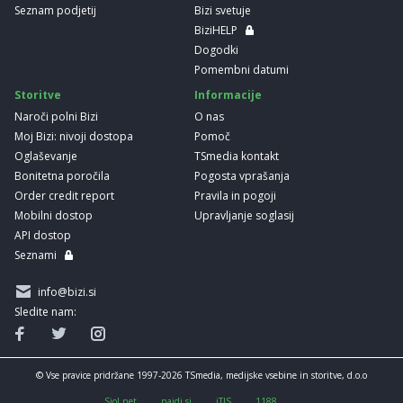
Seznam podjetij
Bizi svetuje
BiziHELP
Dogodki
Pomembni datumi
Storitve
Informacije
Naroči polni Bizi
O nas
Moj Bizi: nivoji dostopa
Pomoč
Oglaševanje
TSmedia kontakt
Bonitetna poročila
Pogosta vprašanja
Order credit report
Pravila in pogoji
Mobilni dostop
Upravljanje soglasij
API dostop
Seznami
info@bizi.si
Sledite nam:
© Vse pravice pridržane 1997-2026 TSmedia, medijske vsebine in storitve, d.o.o
Siol.net
najdi.si
iTIS
1188