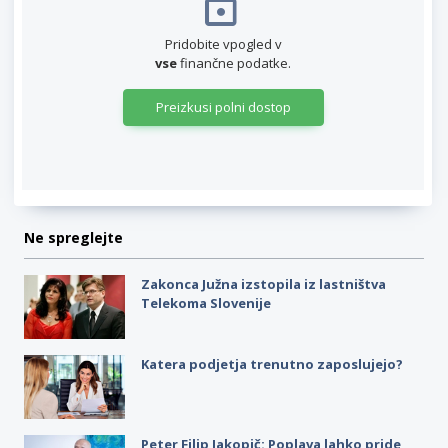
Pridobite vpogled v
vse
finančne podatke.
Preizkusi polni dostop
Ne spreglejte
Zakonca Južna izstopila iz lastništva
Telekoma Slovenije
Katera podjetja trenutno zaposlujejo?
Peter Filip Jakopič: Poplava lahko pride