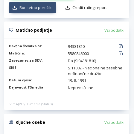
Bonitetno poročilo
Credit rating report
Matično podjetje
Vsi podatki
Davčna številka SI:
94381810
Matična:
5580846000
Zavezanec za DDV:
Da (SI94381810)
SKIS:
S.11002 - Nacionalne zasebne
nefinančne družbe
Datum vpisa:
19. 8. 1991
Dejavnost TSmedia:
Nepremičnine
Vir: AJPES, TSmedia (Status)
Ključne osebe
Vsi podatki