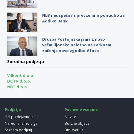
NLB neuspešna s prevzemno ponudbo za
Addiko Bank
Družba Postojnska jama z novo
večmilijonsko naložbo na Cerknem
začenja novo zgodbo #foto
Sorodna podjetja
Vilkont d.o.o.
DC TP d.o.o.
NBT d.o.o.
Podjetja
Poslovne vsebine
Išči po dejavnostih
Novice
Naredi analizo trga
Borzne objave
Seznam podjetij
Bizi svetuje