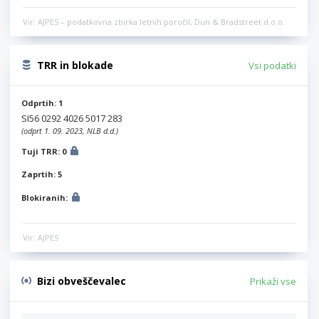
Vir: AJPES – podatkovna zbirka letnih poročil, Dun & Bradstreet d.o.o.
TRR in blokade
Vsi podatki
Odprtih: 1
SI56 0292 4026 5017 283
(odprt 1. 09. 2023, NLB d.d.)
Tuji TRR: 0
Zaprtih: 5
Blokiranih:
Vir: AJPES
Bizi obveščevalec
Prikaži vse