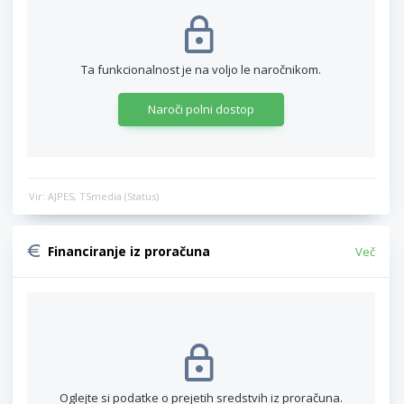
Ta funkcionalnost je na voljo le naročnikom.
Naroči polni dostop
Vir: AJPES, TSmedia (Status)
Financiranje iz proračuna
Več
Oglejte si podatke o prejetih sredstvih iz proračuna.