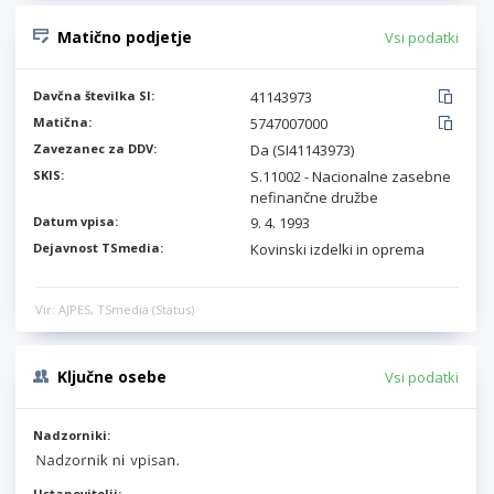
Matično podjetje
Vsi podatki
Davčna številka SI:
41143973
Matična:
5747007000
Zavezanec za DDV:
Da (SI41143973)
SKIS:
S.11002 - Nacionalne zasebne
nefinančne družbe
Datum vpisa:
9. 4. 1993
Dejavnost TSmedia:
Kovinski izdelki in oprema
Vir: AJPES, TSmedia (Status)
Ključne osebe
Vsi podatki
Nadzorniki:
Ustanovitelji: