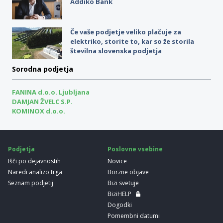
Addiko Bank
Če vaše podjetje veliko plačuje za
elektriko, storite to, kar so že storila
številna slovenska podjetja
Sorodna podjetja
FANINA d.o.o. Ljubljana
DAMJAN ŽVELC S.P.
KOMINOX d.o.o.
Podjetja
Poslovne vsebine
Išči po dejavnostih
Novice
Naredi analizo trga
Borzne objave
Seznam podjetij
Bizi svetuje
BiziHELP
Dogodki
Pomembni datumi