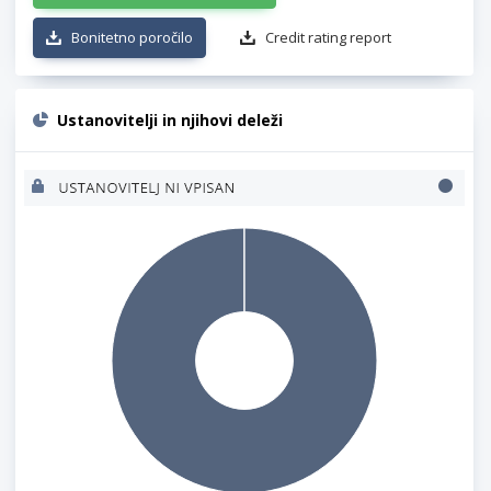
Bonitetno poročilo
Credit rating report
Ustanovitelji in njihovi deleži