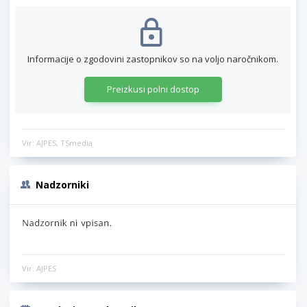
Informacije o zgodovini zastopnikov so na voljo naročnikom.
Preizkusi polni dostop
Vir: AJPES, TSmedia
Nadzorniki
Vir: AJPES