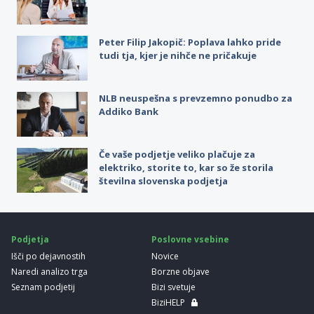
Peter Filip Jakopič: Poplava lahko pride
tudi tja, kjer je nihče ne pričakuje
NLB neuspešna s prevzemno ponudbo za
Addiko Bank
Če vaše podjetje veliko plačuje za
elektriko, storite to, kar so že storila
številna slovenska podjetja
Podjetja
Poslovne vsebine
Išči po dejavnostih
Novice
Naredi analizo trga
Borzne objave
Seznam podjetij
Bizi svetuje
BiziHELP