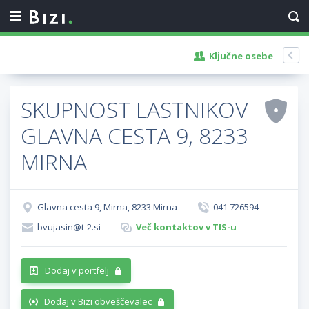
Ključne osebe
SKUPNOST LASTNIKOV
GLAVNA CESTA 9, 8233
MIRNA
Glavna cesta 9, Mirna, 8233 Mirna
041 726594
bvujasin@t-2.si
Več kontaktov v TIS-u
Dodaj v portfelj
Dodaj v Bizi obveščevalec