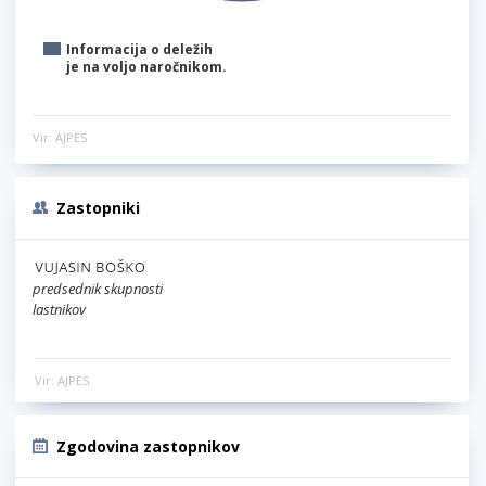
Informacija o deležih
je na voljo naročnikom.
Vir: AJPES
Zastopniki
predsednik skupnosti
lastnikov
Vir: AJPES
Zgodovina zastopnikov