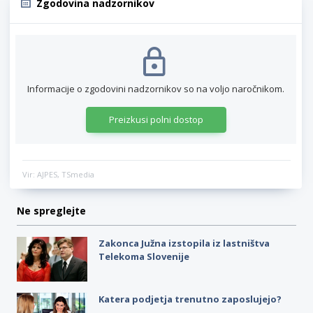
Zgodovina nadzornikov
Informacije o zgodovini nadzornikov so na voljo naročnikom.
Preizkusi polni dostop
Vir: AJPES, TSmedia
Ne spreglejte
Zakonca Južna izstopila iz lastništva
Telekoma Slovenije
Katera podjetja trenutno zaposlujejo?