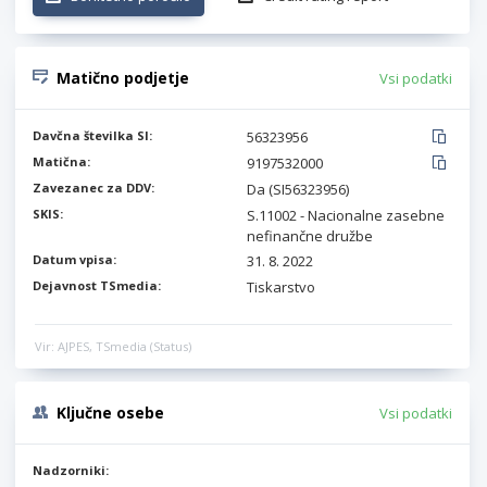
Matično podjetje
Vsi podatki
Davčna številka SI:
56323956
Matična:
9197532000
Zavezanec za DDV:
Da (SI56323956)
SKIS:
S.11002 - Nacionalne zasebne
nefinančne družbe
Datum vpisa:
31. 8. 2022
Dejavnost TSmedia:
Tiskarstvo
Vir: AJPES, TSmedia (Status)
Ključne osebe
Vsi podatki
Nadzorniki: