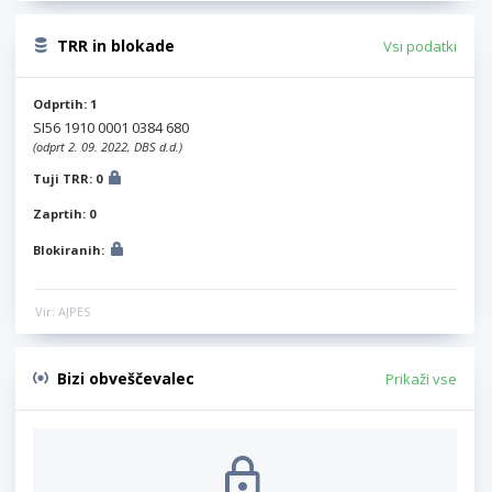
TRR in blokade
Vsi podatki
Odprtih: 1
SI56 1910 0001 0384 680
(odprt 2. 09. 2022, DBS d.d.)
Tuji TRR: 0
Zaprtih: 0
Blokiranih:
Vir: AJPES
Bizi obveščevalec
Prikaži vse