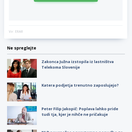
Vir: ERAR
Ne spreglejte
Zakonca Južna izstopila iz lastništva
Telekoma Slovenije
Katera podjetja trenutno zaposlujejo?
Peter Filip Jakopič: Poplava lahko pride
tudi tja, kjer je nihče ne pričakuje