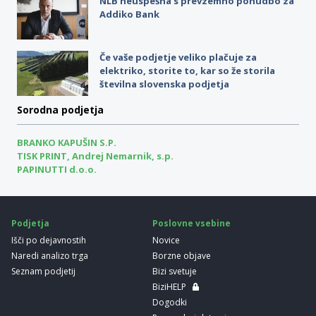
NLB neuspešna s prevzemno ponudbo za
Addiko Bank
Če vaše podjetje veliko plačuje za
elektriko, storite to, kar so že storila
številna slovenska podjetja
Sorodna podjetja
BRANKO KAPUŠIN S.P.
TISK PRINT, Andrej Nemarnik, s.p.
PAPINUTTI d.o.o.
Podjetja
Poslovne vsebine
Išči po dejavnostih
Novice
Naredi analizo trga
Borzne objave
Seznam podjetij
Bizi svetuje
BiziHELP
Dogodki