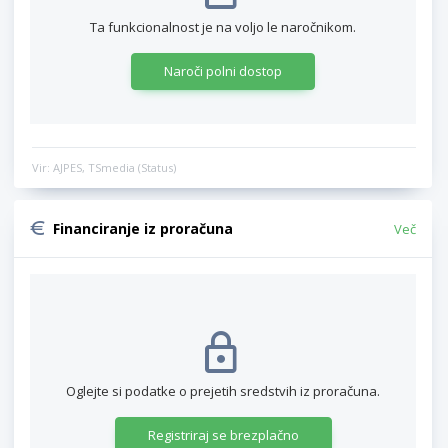
Ta funkcionalnost je na voljo le naročnikom.
Naroči polni dostop
Vir: AJPES, TSmedia (Status)
Financiranje iz proračuna
Več
Oglejte si podatke o prejetih sredstvih iz proračuna.
Registriraj se brezplačno