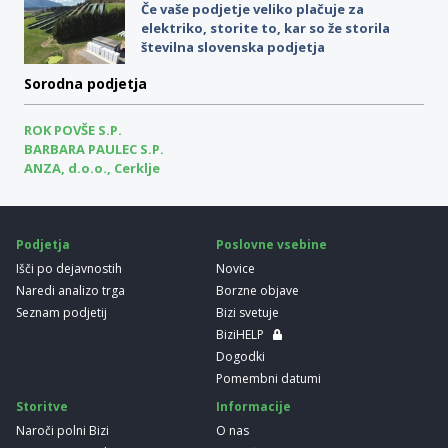
Če vaše podjetje veliko plačuje za
elektriko, storite to, kar so že storila
številna slovenska podjetja
Sorodna podjetja
ROK POVŠE S.P.
BARBARA PAULEC S.P.
ANZA, d.o.o., Cerklje
Podjetja
Poslovne vsebine
Išči po dejavnostih
Novice
Naredi analizo trga
Borzne objave
Seznam podjetij
Bizi svetuje
BiziHELP
Dogodki
Pomembni datumi
Storitve
Informacije
Naroči polni Bizi
O nas