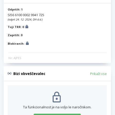
Odprtih: 1
SI56 6100 0002 9941 725
(odprt 24. 12. 2024, DH d.d.)
Tuji TRR: 0
Zaprtih: 0
Blokiranih:
Vir: AJPES
Bizi obveščevalec
Prikaži vse
Ta funkcionalnost je na voljo le naročnikom.