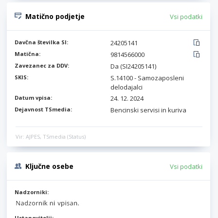
Matično podjetje
Vsi podatki
Davčna številka SI:
24205141
Matična:
9814566000
Zavezanec za DDV:
Da (SI24205141)
SKIS:
S.14100 - Samozaposleni
delodajalci
Datum vpisa:
24. 12. 2024
Dejavnost TSmedia:
Bencinski servisi in kuriva
Vir: AJPES, TSmedia (Status)
Ključne osebe
Vsi podatki
Nadzorniki:
Ustanovitelji: