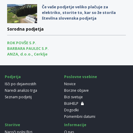
Če vaše podjetje veliko plačuje za
elektriko, storite to, kar so že storila
številna slovenska podjetja
Sorodna podjetja
ROK POVŠE S.P.
BARBARA PAULEC S.P.
ANZA, d.o.o., Cerklje
Podjetja
Poslovne vsebine
Išči po dejavnostih
Novice
Naredi analizo trga
Borzne objave
Seznam podjetij
Bizi svetuje
BiziHELP
Dogodki
Pomembni datumi
Storitve
Informacije
Naroči polni Bizi
O nas