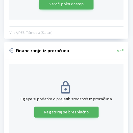
Naroči polni dostop
Vir: AJPES, TSmedia (Status)
Financiranje iz proračuna
Več
Oglejte si podatke o prejetih sredstvih iz proračuna.
Registriraj se brezplačno