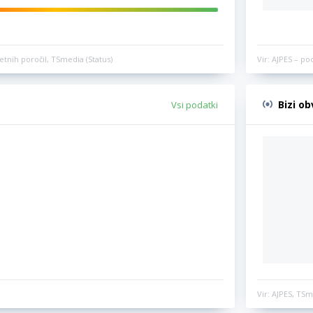
etnih poročil, TSmedia (Status)
Vir: AJPES – po
Bizi o
Vsi podatki
Vir: AJPES, TSm