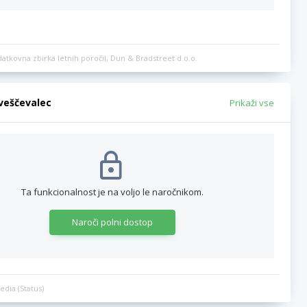
datkovna zbirka letnih poročil, Dun & Bradstreet d.o.o.
bveščevalec
Prikaži vse
Ta funkcionalnost je na voljo le naročnikom.
Naroči polni dostop
edia (Status)