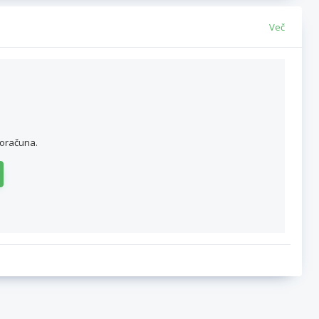
Več
roračuna.