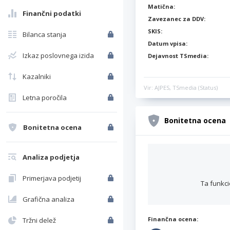
Matična:
Finančni podatki
Zavezanec za DDV:
SKIS:
Bilanca stanja
Datum vpisa:
Izkaz poslovnega izida
Dejavnost TSmedia:
Kazalniki
Vir: AJPES, TSmedia (Status)
Letna poročila
Bonitetna ocena
Bonitetna ocena
Analiza podjetja
Primerjava podjetij
Ta funkci
Grafična analiza
Finančna ocena:
Tržni delež