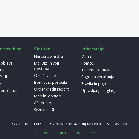
ne vsebine
Storitve
Informacije
Naroči polni Bizi
O nas
 objave
Moj Bizi: nivoji
Pomoč
dostopa
etuje
TSmedia kontakt
Oglaševanje
LP
Pogosta vprašanja
Bonitetna poročila
ki
Pravila in pogoji
Order credit report
bni datumi
Upravljanje soglasij
Mobilni dostop
API dostop
Seznami
© Vse pravice pridržane 1997-2026 TSmedia, medijske vsebine in storitve, d.o.o
Siol.net
najdi.si
iTIS
1188