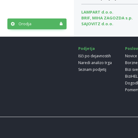
LAMPART d.o.o.
BRIF, MIHA ZAGOZDA s.p.
SAJOVITZ d.o.o.
Orodja
Podjetja
Poslov
Išči po dejavnostih
Novice
Naredi analizo trga
Borzne
Seznam podjetij
Bizi sv
BiziHE
Dogod
Pomem