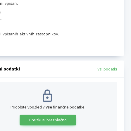
i:
ni podatki
Vsi podatki
Pridobite vpogled v
vse
finančne podatke.
Preizkusi brezplačno