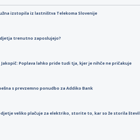
užna izstopila iz lastništva Telekoma Slovenije
djetja trenutno zaposlujejo?
p Jakopič: Poplava lahko pride tudi tja, kjer je nihče ne pričakuje
pešna s prevzemno ponudbo za Addiko Bank
djetje veliko plačuje za elektriko, storite to, kar so že storila štev