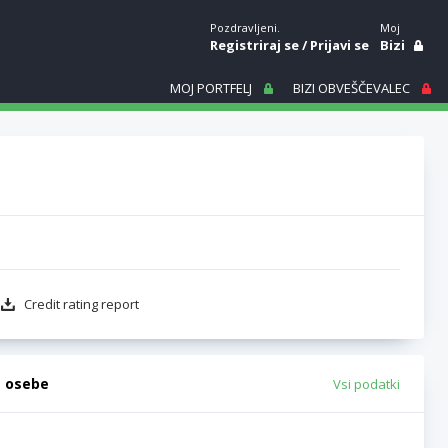
Pozdravljeni.
Moj
Registriraj se
/
Prijavi se
Bizi
MOJ PORTFELJ
BIZI OBVEŠČEVALEC
Credit rating report
e osebe
Vsi podatki