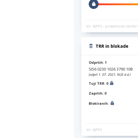
Vir: AJPES – podatkovna zbirka l
TRR in blokade
Odprtih: 1
SI56 0230 1026 3790 108
(odprt 1. 07. 2021, NLB d.d.)
Tuji TRR: 0
Zaprtih: 0
Blokiranih:
Vir: AJPES