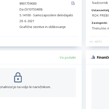
8901759000
Da (SI10733400)
Ustanovitelj
S.14100 - Samozaposleni delodajalci
29. 6. 2021
Zastopniki:
Grafične storitve in oblikovanje
Vir: AJPES
Finanč
Vsi podatki
onalnost je na voljo le naročnikom.