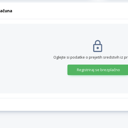
računa
Oglejte si podatke o prejetih sredstvih iz p
Registriraj se brezplačno