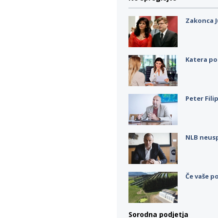
Zakonca J
Katera po
Peter Fili
NLB neus
Če vaše po
Sorodna podjetja