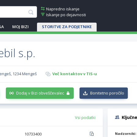
Napredno iskanje
Iskanje po dejavnosti
GA
MOJ BIZI
STORITVE ZA PODJETNIKE
bil s.p.
Mengeš, 1234 Mengeš
Več kontaktov v TIS-u
Dodaj v Bizi obveščevalec
Bonitetno poročilo
Ključn
Vsi podatki
10733400
Nadzorniki: