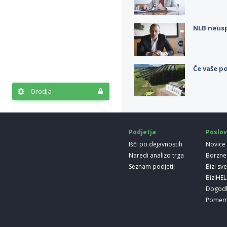
NLB neus
Če vaše po
Orodja
Podjetja
Poslov
Išči po dejavnostih
Novice
Naredi analizo trga
Borzne
Seznam podjetij
Bizi sv
BiziHE
Dogod
Pomem