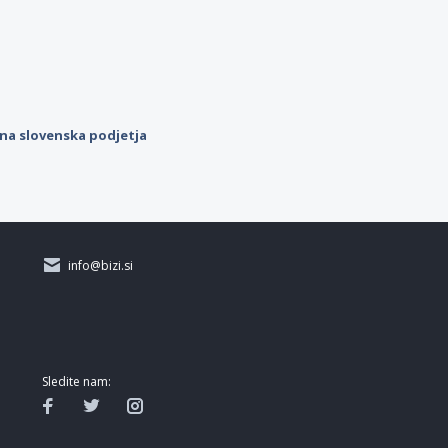
ilna slovenska podjetja
info@bizi.si
Sledite nam: