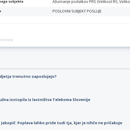
Ažuriranje podatkov PRS (Velikost RS, Veliko
nega subjekta
POSLOVNI SUBJEKT POSLUJE
a
a prometa
djetja trenutno zaposlujejo?
užna izstopila iz lastništva Telekoma Slovenije
p Jakopič: Poplava lahko pride tudi tja, kjer je nihče ne pričakuje