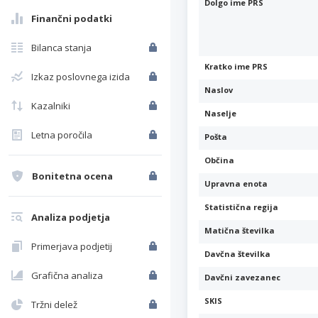
Dolgo ime PRS
Finančni podatki
Bilanca stanja
Kratko ime PRS
Izkaz poslovnega izida
Naslov
Kazalniki
Naselje
Letna poročila
Pošta
Občina
Bonitetna ocena
Upravna enota
Statistična regija
Analiza podjetja
Matična številka
Primerjava podjetij
Davčna številka
Grafična analiza
Davčni zavezanec
SKIS
Tržni delež