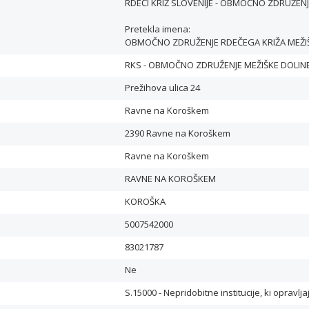
RDEČI KRIŽ SLOVENIJE - OBMOČNO ZDRUŽENJ
Pretekla imena:
OBMOČNO ZDRUŽENJE RDEČEGA KRIŽA MEŽI
RKS - OBMOČNO ZDRUŽENJE MEŽIŠKE DOLIN
Prežihova ulica 24
Ravne na Koroškem
2390 Ravne na Koroškem
Ravne na Koroškem
RAVNE NA KOROŠKEM
KOROŠKA
5007542000
83021787
Ne
S.15000 - Nepridobitne institucije, ki opravlj