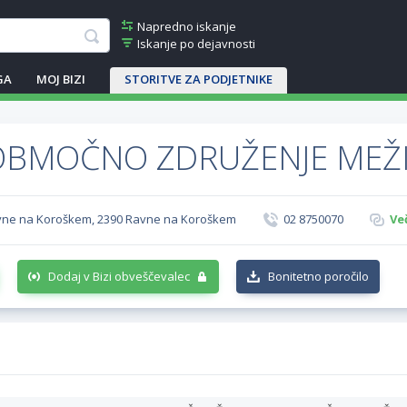
Napredno iskanje
Iskanje po dejavnosti
GA
MOJ BIZI
STORITVE ZA PODJETNIKE
 OBMOČNO ZDRUŽENJE MEŽI
Ravne na Koroškem, 2390 Ravne na Koroškem
02 8750070
Ve
Dodaj v Bizi obveščevalec
Bonitetno poročilo