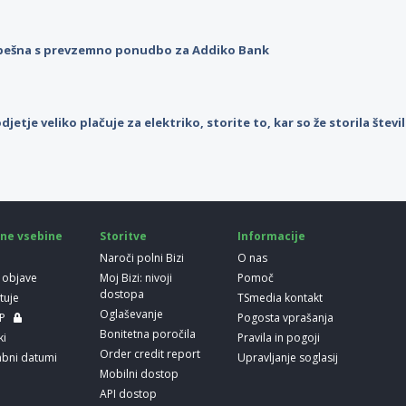
pešna s prevzemno ponudbo za Addiko Bank
djetje veliko plačuje za elektriko, storite to, kar so že storila štev
ne vsebine
Storitve
Informacije
Naroči polni Bizi
O nas
 objave
Moj Bizi: nivoji
Pomoč
dostopa
etuje
TSmedia kontakt
Oglaševanje
LP
Pogosta vprašanja
Bonitetna poročila
ki
Pravila in pogoji
Order credit report
bni datumi
Upravljanje soglasij
Mobilni dostop
API dostop