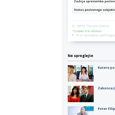
Zadnja sprememba poslov
Status poslovnega subjekt
Vir: AJPES, TSmedia (Status)
*
Oznake vrst računov
:
T
: TR za opravljanje plačilneg
Ne spreglejte
Katera po
Zakonca J
Peter Fili