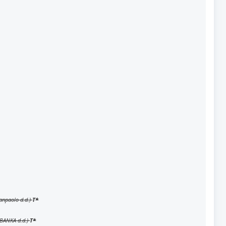
Sanpaolo d.d.)
T
*
 BANKA d.d.)
T
*