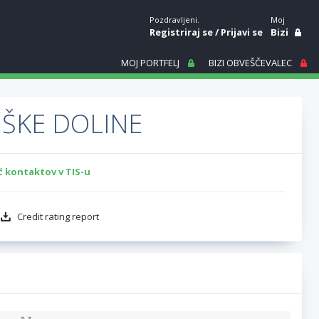
Pozdravljeni.
Moj
Registriraj se
/
Prijavi se
Bizi
MOJ PORTFELJ
BIZI OBVEŠČEVALEC
ŠKE DOLINE
č kontaktov v TIS-u
Credit rating report