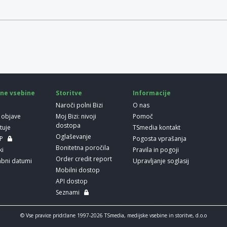
ne vsebine
Storitve
Informacije
Naroči polni Bizi
O nas
 objave
Moj Bizi: nivoji
Pomoč
dostopa
etuje
TSmedia kontakt
Oglaševanje
LP
Pogosta vprašanja
Bonitetna poročila
ki
Pravila in pogoji
Order credit report
bni datumi
Upravljanje soglasij
Mobilni dostop
API dostop
Seznami
© Vse pravice pridržane 1997-2026 TSmedia, medijske vsebine in storitve, d.o.o