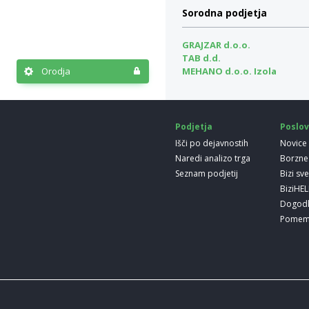
Sorodna podjetja
GRAJZAR d.o.o.
TAB d.d.
MEHANO d.o.o. Izola
Orodja
Podjetja
Poslov
Išči po dejavnostih
Novice
Naredi analizo trga
Borzne
Seznam podjetij
Bizi sv
BiziHE
Dogod
Pomem