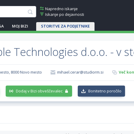
Napredno iskanje
Iskanje po dejavnosti
GA
MOJ BIZI
STORITVE ZA PODJETNIKE
le Technologies d.o.o. - v s
mesto, 8000 Novo mesto
mihael.cerar@studiorm.si
Več kon
Dodaj v Bizi obveščevalec
Bonitetno poročilo