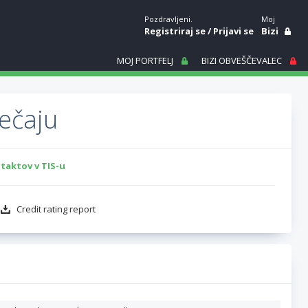
Pozdravljeni.
Moj
Registriraj se
/
Prijavi se
Bizi
MOJ PORTFELJ
BIZI OBVEŠČEVALEC
tečaju
taktov v TIS-u
Credit rating report