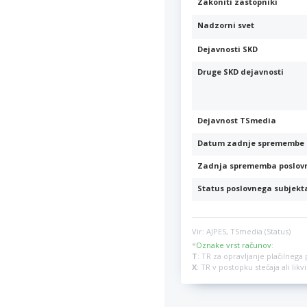
Zakoniti zastopniki
Nadzorni svet
Dejavnosti SKD
Druge SKD dejavnosti
Dejavnost TSmedia
Datum zadnje spremembe 
Zadnja sprememba poslov
Status poslovnega subjekt
Vir: AJPES, TSmedia (Status)
*
Oznake vrst računov
:
T
: TR za opravljanje plačilneg
X
: TR v postopku stečaja ali lik