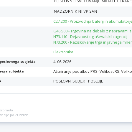
C27.200 - Proizvodnja baterij in akumulatorj
G46.500 - Trgovina na debelo z napravami z
N73.110 - Dejavnost oglaševalskih agencij
N73.200 - Raziskovanje trga in javnega mne
Elektronika
4. 06. 2026
poslovnega subjekta
Ažuriranje podatkov PRS (Velikost RS, Veliko
nega subjekta
POSLOVNI SUBJEKT POSLUJE
a
a prometa
vidacije po ZFPPIPP