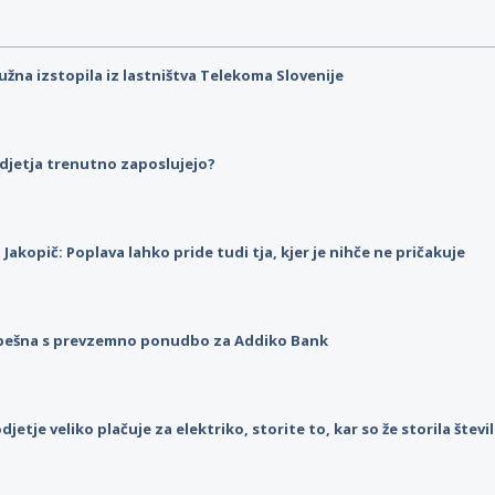
užna izstopila iz lastništva Telekoma Slovenije
djetja trenutno zaposlujejo?
p Jakopič: Poplava lahko pride tudi tja, kjer je nihče ne pričakuje
pešna s prevzemno ponudbo za Addiko Bank
djetje veliko plačuje za elektriko, storite to, kar so že storila štev