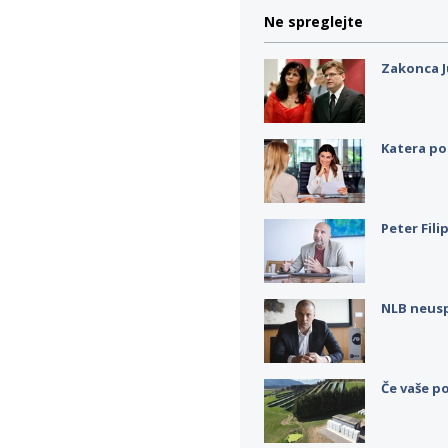
Ne spreglejte
Zakonca J
Katera po
Peter Fili
NLB neus
Če vaše po