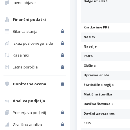
Dolgo ime PRS
Javne objave
Finančni podatki
Kratko ime PRS
Bilanca stanja
Naslov
Izkaz poslovnega izida
Naselje
Kazalniki
Pošta
Občina
Letna poročila
Upravna enota
Bonitetna ocena
Statistična regija
Matična številka
Analiza podjetja
Davčna številka SI
Primerjava podjetij
Davčni zavezanec
SKIS
Grafična analiza