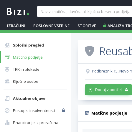
IZRAČUNI
POSLOVNE VSEBINE
STORITVE
ANALIZA TR
Splošni pregled
Reusab
Matično podjetje
TRR in blokade
Podbreznik 15, Novo 
Ključne osebe
Dodaj v portfelj
Aktualne objave
Postopki insolventnosti
Matično podjetje
Financiranje iz proračuna